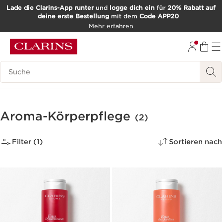
Lade die Clarins-App runter
und
logge dich ein
für
20% Rabatt auf
deine erste Bestellung
mit dem
Code APP20
WEITER ZUM INHALT
Mehr erfahren
ZUM FOOTER GEHEN
Such-Historie
Aroma-Körperpflege
(2)
Filter (1)
Sortieren nach