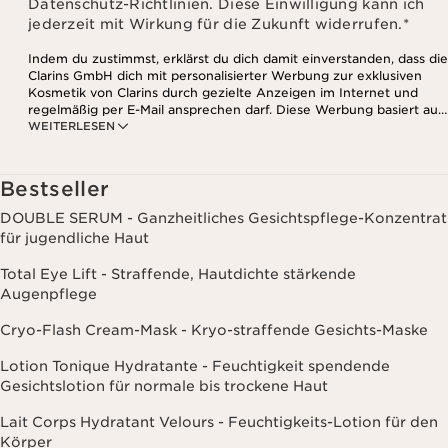
Datenschutz-Richtlinien. Diese Einwilligung kann ich
jederzeit mit Wirkung für die Zukunft widerrufen.
*
Indem du zustimmst, erklärst du dich damit einverstanden, dass die
Clarins GmbH dich mit personalisierter Werbung zur exklusiven
Kosmetik von Clarins durch gezielte Anzeigen im Internet und
regelmäßig per E-Mail ansprechen darf. Diese Werbung basiert auf
WEITERLESEN
den Daten, die bei deinem Kontakt mit Clarins anfallen,
einschließlich Angaben zu Beauty-Informationen (z.B. Hauttyp,
Hautempfindlichkeit, Kontraindikationen), soweit du diese Clarins
mitgeteilt hast. Außerdem stimmst du zu, dass die Clarins GmbH
Bestseller
dein Nutzungsverhalten im Zusammenhang mit dem Newsletter
(z.B. das Öffnen und Lesen der E-Mails) erfassen und zu
DOUBLE SERUM - Ganzheitliches Gesichtspflege-Konzentrat
statistischen Zwecken auswerten darf. Weitere Informationen
für jugendliche Haut
findest du in den Datenschutz-Richtlinien. Diese Einwilligung
kannst du jederzeit mit Wirkung für die Zukunft widerrufen.
Total Eye Lift - Straffende, Hautdichte stärkende
Augenpflege
Cryo-Flash Cream-Mask - Kryo-straffende Gesichts-Maske
Lotion Tonique Hydratante - Feuchtigkeit spendende
Gesichtslotion für normale bis trockene Haut
Lait Corps Hydratant Velours - Feuchtigkeits-Lotion für den
Körper