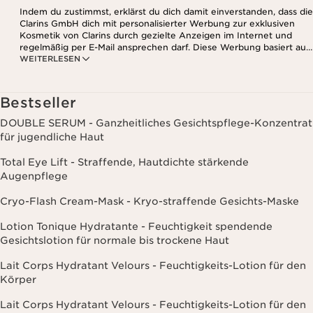
Indem du zustimmst, erklärst du dich damit einverstanden, dass die
Clarins GmbH dich mit personalisierter Werbung zur exklusiven
Kosmetik von Clarins durch gezielte Anzeigen im Internet und
regelmäßig per E-Mail ansprechen darf. Diese Werbung basiert auf
WEITERLESEN
den Daten, die bei deinem Kontakt mit Clarins anfallen,
einschließlich Angaben zu Beauty-Informationen (z.B. Hauttyp,
Hautempfindlichkeit, Kontraindikationen), soweit du diese Clarins
mitgeteilt hast. Außerdem stimmst du zu, dass die Clarins GmbH
Bestseller
dein Nutzungsverhalten im Zusammenhang mit dem Newsletter
(z.B. das Öffnen und Lesen der E-Mails) erfassen und zu
DOUBLE SERUM - Ganzheitliches Gesichtspflege-Konzentrat
statistischen Zwecken auswerten darf. Weitere Informationen
für jugendliche Haut
findest du in den Datenschutz-Richtlinien. Diese Einwilligung
kannst du jederzeit mit Wirkung für die Zukunft widerrufen.
Total Eye Lift - Straffende, Hautdichte stärkende
Augenpflege
Cryo-Flash Cream-Mask - Kryo-straffende Gesichts-Maske
Lotion Tonique Hydratante - Feuchtigkeit spendende
Gesichtslotion für normale bis trockene Haut
Lait Corps Hydratant Velours - Feuchtigkeits-Lotion für den
Körper
Lait Corps Hydratant Velours - Feuchtigkeits-Lotion für den