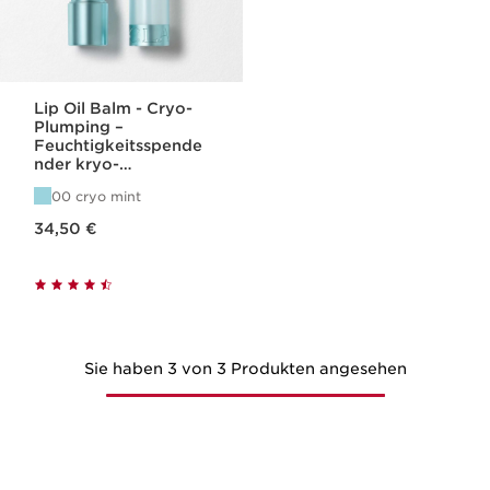
Lip Oil Balm - Cryo-
Plumping –
Feuchtigkeitsspende
nder kryo-
aufpolsternder
00 cryo mint
Lippenbalsam
Aktueller Preis 34,50 €
34,50 €
Sie haben 3 von 3 Produkten angesehen