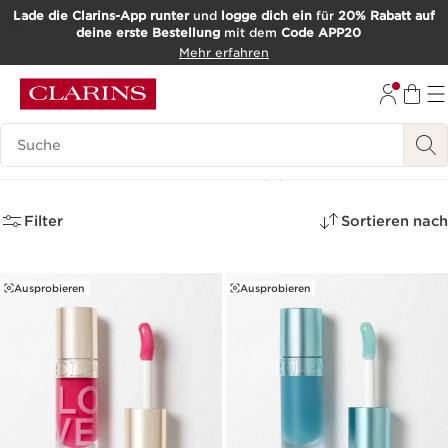
Lade die Clarins-App runter
und
logge dich ein
für
20% Rabatt auf
deine erste Bestellung
mit dem
Code APP20
WEITER ZUM INHALT
Mehr erfahren
ZUM FOOTER GEHEN
Such-Historie
Limitierte Editionen
(3)
Filter
Sortieren nach
Ausprobieren
Ausprobieren