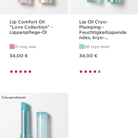
Lip Comfort Oil
Lip Oil Cryo-
"Love Collection" -
Plumping -
Lippenpflege-Öl
Feuchtigkeitsspende
ndes, kryo-
aufpolsterndes
31 rosy kiss
00 cryo mint
Lippenpflege-Öl
Aktueller Preis 34,00 €
Aktueller Preis 34,00 €
34,00 €
34,00 €
Ausprobieren