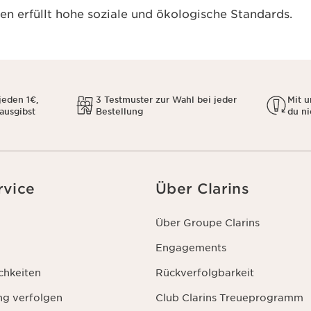
n erfüllt hohe soziale und ökologische Standards.
jeden 1€,
3 Testmuster zur Wahl bei jeder
Mit 
 ausgibst
Bestellung
du ni
rvice
Über Clarins
Über Groupe Clarins
Engagements
chkeiten
Rückverfolgbarkeit
ng verfolgen
Club Clarins Treueprogramm