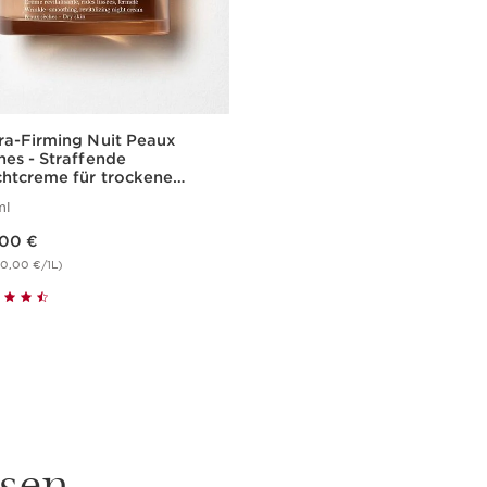
ra-Firming Nuit Peaux
hes - Straffende
htcreme für trockene
t
ml
,00 €
60,00 €/1L)
Schnellansicht
sen.