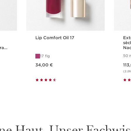
Lip Comfort Oil 17
Ext
sèc
rat
Nac
Hau
50 
17 fig
Aktueller Preis 34,00 €
Aktueller Preis 113,00 €
34,00 €
113
(2.2
Schnellansicht
ne Haut. Unser Fachwis