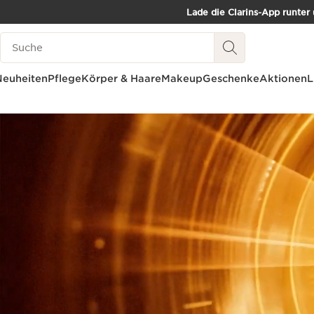
Lade die Clarins-App runter
WEITER ZUM INHALT
Such-Historie
ZUM FOOTER GEHEN
Neuheiten
Pflege
Körper & Haare
Makeup
Geschenke
Aktionen
L