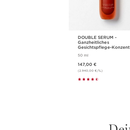
DOUBLE SERUM -
Ganzheitliches
Gesichtspflege-Konzent
für jugendliche Haut
50 ml
Aktueller Preis 147,00 €
147,00 €
(2.940,00 €/1L)
Schnellansicht
Dei