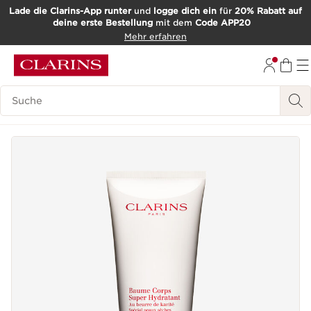
Lade die Clarins-App runter
und
logge dich ein
für
20% Rabatt auf
deine erste Bestellung
mit dem
Code APP20
WEITER ZUM INHALT
Mehr erfahren
ZUM FOOTER GEHEN
Such-Historie