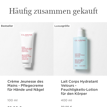
Häufig zusammen gekauft
Bestseller
Luxusgröße
WEITER ZUM INHALT
Crème Jeunesse des
Lait Corps Hydratant
Mains - Pflegecreme
Velours -
für Hände und Nägel
Feuchtigkeits-Lotion
für den Körper
100 ml
400 ml
Aktueller Preis 29,00 €
Vorheriger Preis 30,00 €