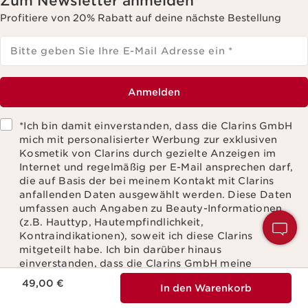
Zum Newsletter anmelden
Profitiere von 20% Rabatt auf deine nächste Bestellung
Bitte geben Sie Ihre E-Mail Adresse ein
*
Anmelden
*Ich bin damit einverstanden, dass die Clarins GmbH
mich mit personalisierter Werbung zur exklusiven
Kosmetik von Clarins durch gezielte Anzeigen im
Internet und regelmäßig per E-Mail ansprechen darf,
die auf Basis der bei meinem Kontakt mit Clarins
anfallenden Daten ausgewählt werden. Diese Daten
umfassen auch Angaben zu Beauty-Informationen
H
(z.B. Hauttyp, Hautempfindlichkeit,
S
Kontraindikationen), soweit ich diese Clarins
mitgeteilt habe. Ich bin darüber hinaus
einverstanden, dass die Clarins GmbH meine
Aktueller Preis 49,00 €
Nutzung des Newsletters (z.B. das Öffnen und Lesen
49,00 €
In den Warenkorb
der E-Mails) erfassen und zu statistischen Zwecken
auswerten darf. Einzelheiten finde ich in den