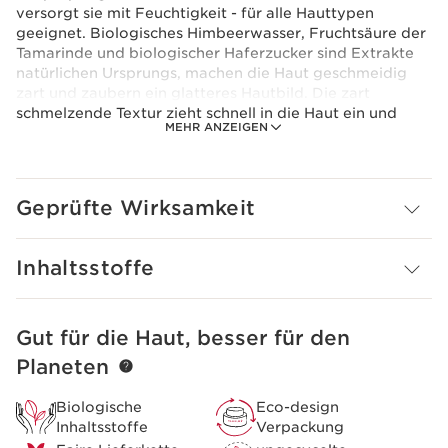
versorgt sie mit Feuchtigkeit - für alle Hauttypen
geeignet. Biologisches Himbeerwasser, Fruchtsäure der
Tamarinde und biologischer Haferzucker sind Extrakte
natürlichen Ursprungs, machen die Haut geschmeidig
zart und zaubern ein glatteres Hautbild. Die zart
schmelzende Textur zieht schnell in die Haut ein und
MEHR ANZEIGEN
ermöglicht ein sofortiges Ankleiden.
Das Clarins Plus
Eine neue Formel, angereichert mit Sheabutter und
einem Maximum an Inhaltsstoffen natürlichen
Geprüfte Wirksamkeit
Ursprungs.
Inhaltsstoffe
Gut für die Haut, besser für den
WEITER ZUM INHALT
Planeten
Biologische
Eco-design
Inhaltsstoffe
Verpackung