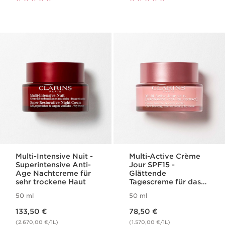
Multi-Intensive Nuit -
Multi-Active Crème
Superintensive Anti-
Jour SPF15 -
Age Nachtcreme für
Glättende
sehr trockene Haut
Tagescreme für das
Gesicht, Booster für
50 ml
50 ml
mehr Ausstrahlung
Aktueller Preis 133,50 €
Aktueller Preis 78,50 €
SPF 15 für jeden
133,50 €
78,50 €
Hauttyp
(2.670,00 €/1L)
(1.570,00 €/1L)