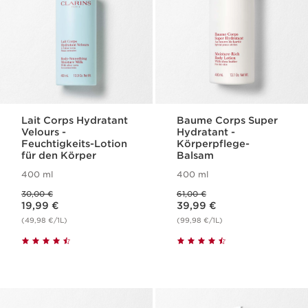
Lait Corps Hydratant
Baume Corps Super
Velours -
Hydratant -
Feuchtigkeits-Lotion
Körperpflege-
für den Körper
Balsam
400 ml
400 ml
Vorheriger Preis 30,00 €
Vorheriger Preis 61,00 €
30,00 €
61,00 €
Aktueller Preis 19,99 €
Aktueller Preis 39,99 €
19,99 €
39,99 €
(49,98 €/1L)
(99,98 €/1L)