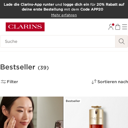
Lade die Clarins-App runter
und
logge dich ein
für
20% Rabatt auf
deine erste Bestellung
mit dem
Code APP20
WEITER ZUM INHALT
Mehr erfahren
ZUM FOOTER GEHEN
Such-Historie
Bestseller
(39)
Filter
Sortieren nach
Bestseller