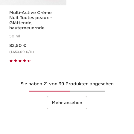
Multi-Active Crème
Nuit Toutes peaux -
Glättende,
hauterneuernde
Nachtcreme für das
50 ml
Gesicht für jeden
Aktueller Preis 82,50 €
Hauttyp
82,50 €
(1.650,00 €/1L)
Sie haben 21 von 39 Produkten angesehen
Mehr ansehen