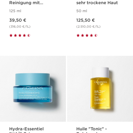
Reinigung mit
sehr trockene Haut
Peeling-Wirkung für
125 ml
50 ml
jeden Hauttyp
Aktueller Preis 39,50 €
Aktueller Preis 125,50 €
39,50 €
125,50 €
(316,00 €/1L)
(2.510,00 €/1L)
Hydra-Essentiel
Huile "Tonic" -