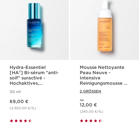
Hydra-Essentiel
Mousse Nettoyante
[HA²] Bi-sérum "anti-
Peau Neuve -
soif" suractivé -
Intensive
Hochaktives,
Reinigungsmousse -
Feuchtigkeit
für jeden Hauttyp
2 GRÖSSEN
30 ml
spendendes 2-
Aktueller Preis 69,00 €
Phasen Serum
Ab
69,00 €
Aktueller Preis 12,00 €
12,00 €
(2.300,00 €/1L)
(240,00 €/1L)