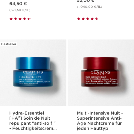
Aktueller Preis 64,50 €
52,00 €
64,50 €
(1.040,00 €/1L)
(322,50 €/1L)
Bestseller
Hydra-Essentiel
Multi-Intensive Nuit -
[HA²] Soin de Nuit
Superintensive Anti-
repulpant "anti-soif "
Age Nachtcreme für
- Feuchtigkeitscreme
jeden Hauttyp
für die Nacht