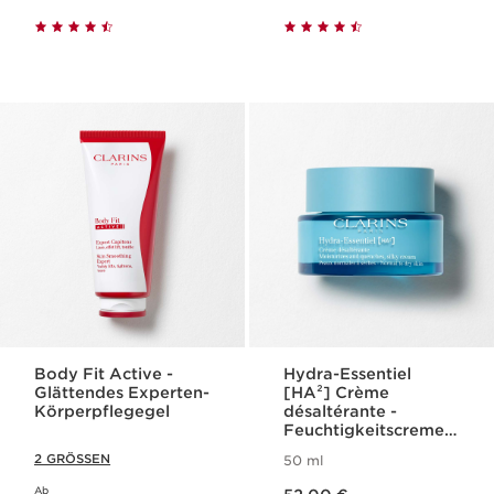
Body Fit Active -
Hydra-Essentiel
Glättendes Experten-
[HA²] Crème
Körperpflegegel
désaltérante -
Feuchtigkeitscreme
für normale bis
2 GRÖSSEN
50 ml
trockene Haut
Aktueller Preis 52,00 €
Ab