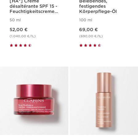
[HA²] Crème
Belebendes,
désaltérante SPF 15 -
festigendes
Feuchtigkeitscreme
Körperpflege-Öl
mit SPF 15
50 ml
100 ml
Aktueller Preis 52,00 €
Aktueller Preis 69,00 €
52,00 €
69,00 €
(1.040,00 €/1L)
(690,00 €/1L)