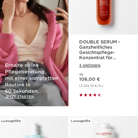
DOUBLE SERUM -
Ganzheitliches
Gesichtspflege-
Konzentrat für
jugendliche Haut
Erhalte deine
3 GRÖSSEN
Pflegeberatung
Ab
Aktueller Preis 106,00 €
mit einer kompletten
106,00 €
Routine in
(3.533,33 €/1L)
60 Sekunden.
JETZT STARTEN
Luxusgröße
Luxusgröße