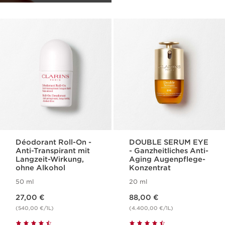
Déodorant Roll-On -
DOUBLE SERUM EYE
Anti-Transpirant mit
- Ganzheitliches Anti-
Langzeit-Wirkung,
Aging Augenpflege-
ohne Alkohol
Konzentrat
50 ml
20 ml
Aktueller Preis 27,00 €
Aktueller Preis 88,00 €
27,00 €
88,00 €
(540,00 €/1L)
(4.400,00 €/1L)