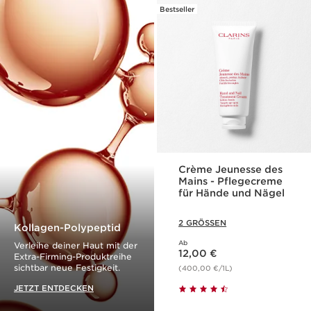
Bestseller
Crème Jeunesse des
Mains - Pflegecreme
für Hände und Nägel
2 GRÖSSEN
Kollagen-Polypeptid
Ab
Verleihe deiner Haut mit der
Aktueller Preis 12,00 €
12,00 €
Extra-Firming-Produktreihe
sichtbar neue Festigkeit.
(400,00 €/1L)
JETZT ENTDECKEN