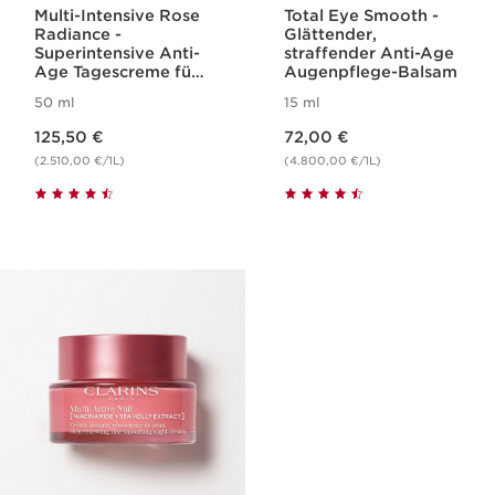
Multi-Intensive Rose
Total Eye Smooth -
Radiance -
Glättender,
Superintensive Anti-
straffender Anti-Age
Age Tagescreme für
Augenpflege-Balsam
Lifting-Effekt,
50 ml
15 ml
Hautdichte, mehr
Aktueller Preis 125,50 €
Aktueller Preis 72,00 €
Leuchtkraft
125,50 €
72,00 €
(2.510,00 €/1L)
(4.800,00 €/1L)