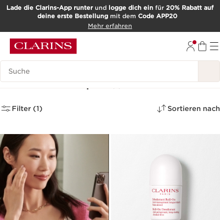
Lade die Clarins-App runter
und
logge dich ein
für
20% Rabatt auf
deine erste Bestellung
mit dem
Code APP20
WEITER ZUM INHALT
Mehr erfahren
ZUM FOOTER GEHEN
Such-Historie
Bestseller Körper
(1)
Filter (1)
Sortieren nach