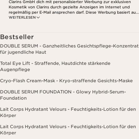
Clarins GmbH dich mit personalisierter Werbung zur exklusiven
Kosmetik von Clarins durch gezielte Anzeigen im Internet und
regelmäßig per E-Mail ansprechen darf. Diese Werbung basiert auf
WEITERLESEN
den Daten, die bei deinem Kontakt mit Clarins anfallen,
einschließlich Angaben zu Beauty-Informationen (z.B. Hauttyp,
Hautempfindlichkeit, Kontraindikationen), soweit du diese Clarins
mitgeteilt hast. Außerdem stimmst du zu, dass die Clarins GmbH
Bestseller
dein Nutzungsverhalten im Zusammenhang mit dem Newsletter
(z.B. das Öffnen und Lesen der E-Mails) erfassen und zu
DOUBLE SERUM - Ganzheitliches Gesichtspflege-Konzentrat
statistischen Zwecken auswerten darf. Weitere Informationen
für jugendliche Haut
findest du in den Datenschutz-Richtlinien. Diese Einwilligung
kannst du jederzeit mit Wirkung für die Zukunft widerrufen.
Total Eye Lift - Straffende, Hautdichte stärkende
Augenpflege
Cryo-Flash Cream-Mask - Kryo-straffende Gesichts-Maske
DOUBLE SERUM FOUNDATION - Glowy Hybrid-Serum-
Foundation
Lait Corps Hydratant Velours - Feuchtigkeits-Lotion für den
Körper
Lait Corps Hydratant Velours - Feuchtigkeits-Lotion für den
Körper