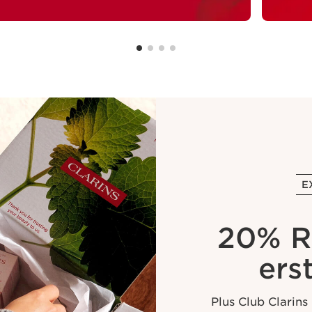
E
20% R
ers
Plus Club Clarins