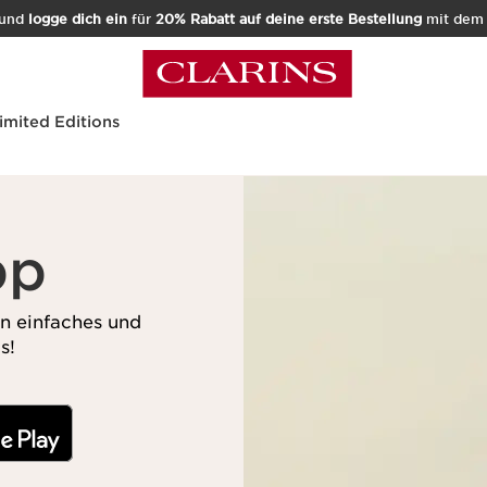
und
logge dich ein
für
20% Rabatt auf deine erste Bestellung
mit de
imited Editions
pp
in einfaches und
s!