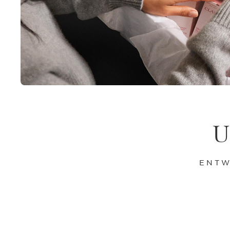
U
ENTW
WEITER ZUM INHALT