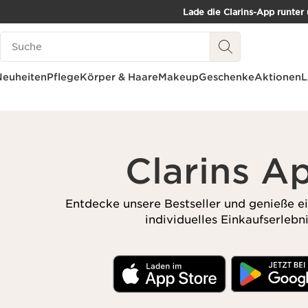
Lade die Clarins-App runter
WEITER ZUM INHALT
Such-Historie
ZUM FOOTER GEHEN
Neuheiten
Pflege
Körper & Haare
Makeup
Geschenke
Aktionen
L
Clarins A
Entdecke unsere Bestseller und genieße e
individuelles Einkaufserlebni