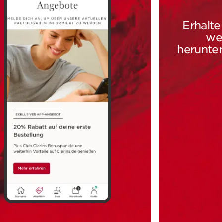
Erhalt
we
herunter