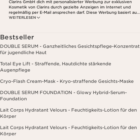
Clarins GmbH dich mit personalisierter Werbung zur exklusiven
Kosmetik von Clarins durch gezielte Anzeigen im Internet und
regelmäßig per E-Mail ansprechen darf. Diese Werbung basiert auf
WEITERLESEN
den Daten, die bei deinem Kontakt mit Clarins anfallen,
einschließlich Angaben zu Beauty-Informationen (z.B. Hauttyp,
Hautempfindlichkeit, Kontraindikationen), soweit du diese Clarins
mitgeteilt hast. Außerdem stimmst du zu, dass die Clarins GmbH
Bestseller
dein Nutzungsverhalten im Zusammenhang mit dem Newsletter
(z.B. das Öffnen und Lesen der E-Mails) erfassen und zu
DOUBLE SERUM - Ganzheitliches Gesichtspflege-Konzentrat
statistischen Zwecken auswerten darf. Weitere Informationen
für jugendliche Haut
findest du in den Datenschutz-Richtlinien. Diese Einwilligung
kannst du jederzeit mit Wirkung für die Zukunft widerrufen.
Total Eye Lift - Straffende, Hautdichte stärkende
Augenpflege
Cryo-Flash Cream-Mask - Kryo-straffende Gesichts-Maske
DOUBLE SERUM FOUNDATION - Glowy Hybrid-Serum-
Foundation
Lait Corps Hydratant Velours - Feuchtigkeits-Lotion für den
Körper
Lait Corps Hydratant Velours - Feuchtigkeits-Lotion für den
Körper