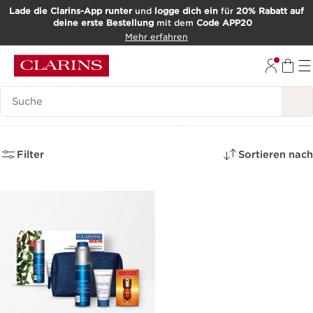
Lade die Clarins-App runter
und
logge dich ein
für
20% Rabatt auf
deine erste Bestellung
mit dem
Code APP20
WEITER ZUM INHALT
Mehr erfahren
ZUM FOOTER GEHEN
Such-Historie
Für meinen Bruder
(1)
Filter
Sortieren nach