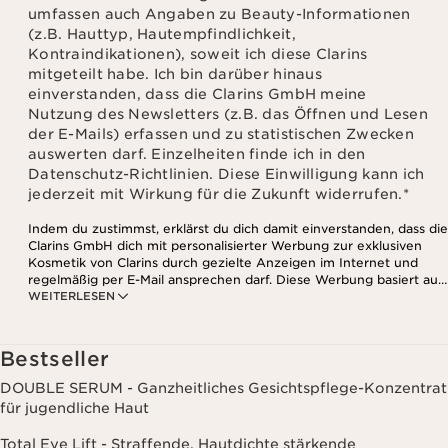
umfassen auch Angaben zu Beauty-Informationen
(z.B. Hauttyp, Hautempfindlichkeit,
Kontraindikationen), soweit ich diese Clarins
mitgeteilt habe. Ich bin darüber hinaus
einverstanden, dass die Clarins GmbH meine
Nutzung des Newsletters (z.B. das Öffnen und Lesen
der E-Mails) erfassen und zu statistischen Zwecken
auswerten darf. Einzelheiten finde ich in den
Datenschutz-Richtlinien. Diese Einwilligung kann ich
jederzeit mit Wirkung für die Zukunft widerrufen.
*
Indem du zustimmst, erklärst du dich damit einverstanden, dass die
Clarins GmbH dich mit personalisierter Werbung zur exklusiven
Kosmetik von Clarins durch gezielte Anzeigen im Internet und
regelmäßig per E-Mail ansprechen darf. Diese Werbung basiert auf
WEITERLESEN
den Daten, die bei deinem Kontakt mit Clarins anfallen,
einschließlich Angaben zu Beauty-Informationen (z.B. Hauttyp,
Hautempfindlichkeit, Kontraindikationen), soweit du diese Clarins
mitgeteilt hast. Außerdem stimmst du zu, dass die Clarins GmbH
Bestseller
dein Nutzungsverhalten im Zusammenhang mit dem Newsletter
(z.B. das Öffnen und Lesen der E-Mails) erfassen und zu
DOUBLE SERUM - Ganzheitliches Gesichtspflege-Konzentrat
statistischen Zwecken auswerten darf. Weitere Informationen
für jugendliche Haut
findest du in den Datenschutz-Richtlinien. Diese Einwilligung
kannst du jederzeit mit Wirkung für die Zukunft widerrufen.
Total Eye Lift - Straffende, Hautdichte stärkende