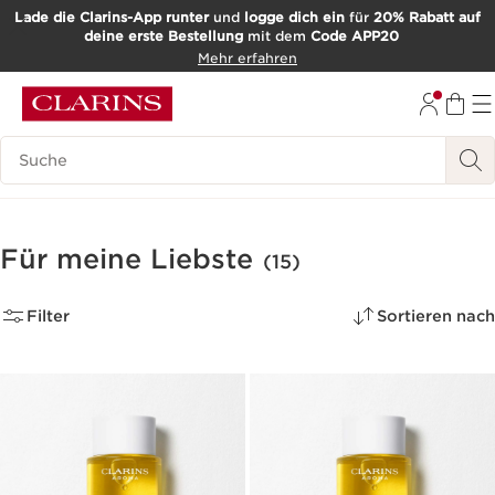
Lade die Clarins-App runter
und
logge dich ein
für
20% Rabatt auf
deine erste Bestellung
mit dem
Code APP20
WEITER ZUM INHALT
Mehr erfahren
ZUM FOOTER GEHEN
Such-Historie
Für meine Liebste
(15)
Filter
Sortieren nach