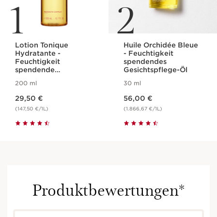
1
2
Lotion Tonique
Huile Orchidée Bleue
Hydratante -
- Feuchtigkeit
Feuchtigkeit
spendendes
spendende
Gesichtspflege-Öl
Gesichtslotion
200 ml
30 ml
Aktueller Preis 29,50 €
Aktueller Preis 56,00 €
29,50 €
56,00 €
(147,50 €/1L)
(1.866,67 €/1L)
Produktbewertungen*