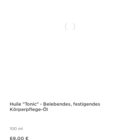
Huile "Tonic" - Belebendes, festigendes
Körperpflege-Öl
100 ml
Aktueller Preis 69,00 €
69,00 €