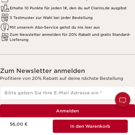
Erhalte 10 Punkte für jeden 1€, den du auf Clarins.de ausgibst
3 Testmuster zur Wahl bei jeder Bestellung
Mit unserem Abo-Service gehst du nie leer aus
Zum Newsletter anmelden für 20% Rabatt und gratis Standard-
Lieferung
Zum Newsletter anmelden
Profitiere von 20% Rabatt auf deine nächste Bestellung
Bitte geben Sie Ihre E-Mail Adresse ein
*
H
S
Anmelden
Aktueller Preis 56,00 €
56,00 €
*Ich bin damit einverstanden, dass die Clarins GmbH
In den Warenkorb
mich mit personalisierter Werbung zur exklusiven