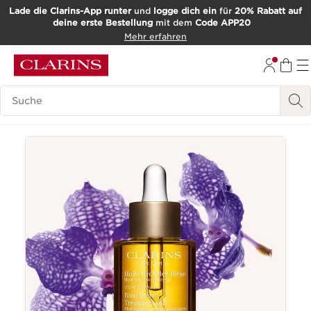
Lade die Clarins-App runter
und
logge dich ein
für
20% Rabatt auf
deine erste Bestellung
mit dem
Code APP20
WEITER ZUM INHALT
Mehr erfahren
ZUM FOOTER GEHEN
Such-Historie