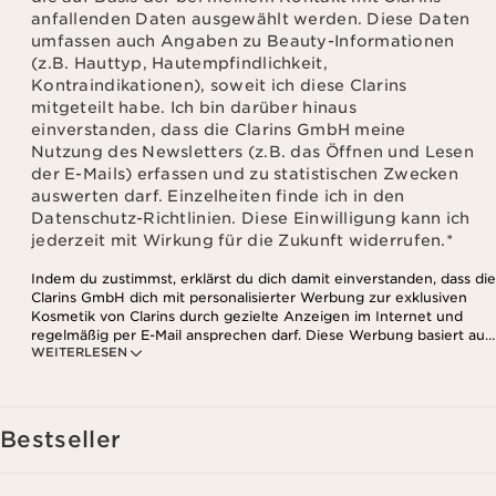
anfallenden Daten ausgewählt werden. Diese Daten
umfassen auch Angaben zu Beauty-Informationen
(z.B. Hauttyp, Hautempfindlichkeit,
Kontraindikationen), soweit ich diese Clarins
mitgeteilt habe. Ich bin darüber hinaus
einverstanden, dass die Clarins GmbH meine
Nutzung des Newsletters (z.B. das Öffnen und Lesen
der E-Mails) erfassen und zu statistischen Zwecken
auswerten darf. Einzelheiten finde ich in den
Datenschutz-Richtlinien. Diese Einwilligung kann ich
jederzeit mit Wirkung für die Zukunft widerrufen.
*
Indem du zustimmst, erklärst du dich damit einverstanden, dass die
Clarins GmbH dich mit personalisierter Werbung zur exklusiven
Kosmetik von Clarins durch gezielte Anzeigen im Internet und
regelmäßig per E-Mail ansprechen darf. Diese Werbung basiert auf
WEITERLESEN
den Daten, die bei deinem Kontakt mit Clarins anfallen,
einschließlich Angaben zu Beauty-Informationen (z.B. Hauttyp,
Hautempfindlichkeit, Kontraindikationen), soweit du diese Clarins
mitgeteilt hast. Außerdem stimmst du zu, dass die Clarins GmbH
dein Nutzungsverhalten im Zusammenhang mit dem Newsletter
Bestseller
(z.B. das Öffnen und Lesen der E-Mails) erfassen und zu
statistischen Zwecken auswerten darf. Weitere Informationen
findest du in den Datenschutz-Richtlinien. Diese Einwilligung