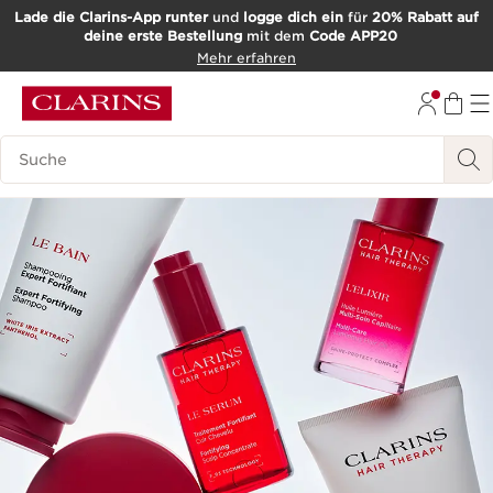
Lade die Clarins-App runter
und
logge dich ein
für
20% Rabatt auf
deine erste Bestellung
mit dem
Code APP20
WEITER ZUM INHALT
Mehr erfahren
ZUM FOOTER GEHEN
Such-Historie