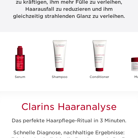
zu kräftigen, ihm mehr Fülle zu verleihen,
Haarausfall zu reduzieren und ihm
gleichzeitig strahlenden Glanz zu verleihen.
Serum
Shampoo
Conditioner
M
Clarins Haaranalyse
Das perfekte Haarpflege-Ritual in 3 Minuten.
Schnelle Diagnose, nachhaltige Ergebnisse: