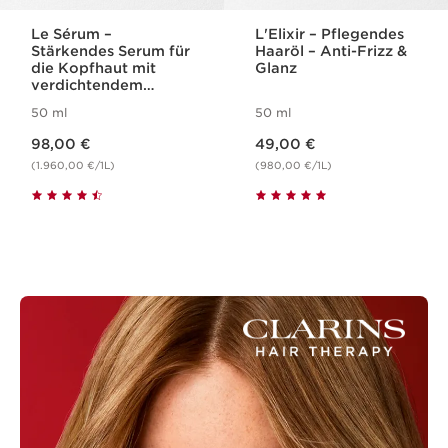
Le Sérum –
L'Elixir – Pflegendes
Stärkendes Serum für
Haaröl – Anti-Frizz &
die Kopfhaut mit
Glanz
verdichtendem
Effekt
50 ml
50 ml
Aktueller Preis 98,00 €
Aktueller Preis 49,00 €
98,00 €
49,00 €
(1.960,00 €/1L)
(980,00 €/1L)