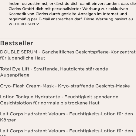
Indem du zustimmst, erklärst du dich damit einverstanden, dass die
Clarins GmbH dich mit personalisierter Werbung zur exklusiven
Kosmetik von Clarins durch gezielte Anzeigen im Internet und
regelmäßig per E-Mail ansprechen darf. Diese Werbung basiert auf
WEITERLESEN
den Daten, die bei deinem Kontakt mit Clarins anfallen,
einschließlich Angaben zu Beauty-Informationen (z.B. Hauttyp,
Hautempfindlichkeit, Kontraindikationen), soweit du diese Clarins
mitgeteilt hast. Außerdem stimmst du zu, dass die Clarins GmbH
Bestseller
dein Nutzungsverhalten im Zusammenhang mit dem Newsletter
(z.B. das Öffnen und Lesen der E-Mails) erfassen und zu
DOUBLE SERUM - Ganzheitliches Gesichtspflege-Konzentrat
statistischen Zwecken auswerten darf. Weitere Informationen
für jugendliche Haut
findest du in den Datenschutz-Richtlinien. Diese Einwilligung
kannst du jederzeit mit Wirkung für die Zukunft widerrufen.
Total Eye Lift - Straffende, Hautdichte stärkende
Augenpflege
Cryo-Flash Cream-Mask - Kryo-straffende Gesichts-Maske
Lotion Tonique Hydratante - Feuchtigkeit spendende
Gesichtslotion für normale bis trockene Haut
Lait Corps Hydratant Velours - Feuchtigkeits-Lotion für den
Körper
Lait Corps Hydratant Velours - Feuchtigkeits-Lotion für den