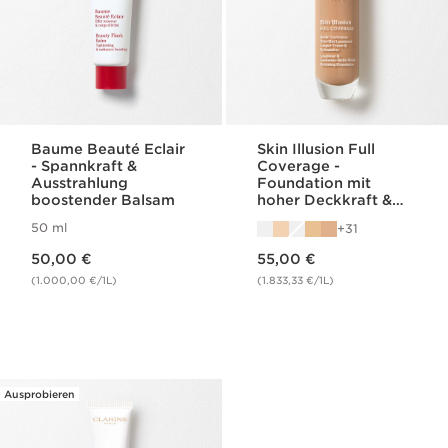
Baume Beauté Eclair
Skin Illusion Full
- Spannkraft &
Coverage -
Ausstrahlung
Foundation mit
boostender Balsam
hoher Deckkraft &
mattem Finish für
50 ml
31
das Gesicht
Aktueller Preis 50,00 €
Aktueller Preis 55,00 €
50,00 €
55,00 €
(1.000,00 €/1L)
(1.833,33 €/1L)
Ausprobieren