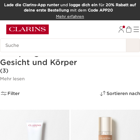
Lade die Clarins-App runter
und
logge dich ein
für
20% Rabatt auf
deine erste Bestellung
mit dem
Code APP20
WEITER ZUM INHALT
Mehr erfahren
ZUM FOOTER GEHEN
Such-Historie
Hautpflege mit Haferzucker für
Gesicht und Körper
(3)
Mehr lesen
Filter
Sortieren nach