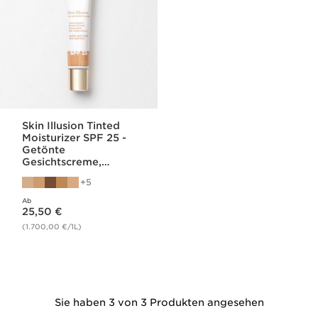
Skin Illusion Tinted
Moisturizer SPF 25 -
Getönte
Gesichtscreme,
Feuchtigkeit & Glow
5
SPF 25
Ab
Aktueller Preis 25,50 €
25,50 €
(1.700,00 €/1L)
Sie haben 3 von 3 Produkten angesehen