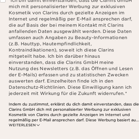
*Ich bin damit einverstanden, dass die Clarins GmbH
mich mit personalisierter Werbung zur exklusiven
Kosmetik von Clarins durch gezielte Anzeigen im
Internet und regelmäßig per E-Mail ansprechen darf,
die auf Basis der bei meinem Kontakt mit Clarins
anfallenden Daten ausgewählt werden. Diese Daten
umfassen auch Angaben zu Beauty-Informationen
(z.B. Hauttyp, Hautempfindlichkeit,
Kontraindikationen), soweit ich diese Clarins
mitgeteilt habe. Ich bin darüber hinaus
einverstanden, dass die Clarins GmbH meine
Nutzung des Newsletters (z.B. das Öffnen und Lesen
der E-Mails) erfassen und zu statistischen Zwecken
auswerten darf. Einzelheiten finde ich in den
Datenschutz-Richtlinien. Diese Einwilligung kann ich
jederzeit mit Wirkung für die Zukunft widerrufen.
*
Indem du zustimmst, erklärst du dich damit einverstanden, dass die
Clarins GmbH dich mit personalisierter Werbung zur exklusiven
Kosmetik von Clarins durch gezielte Anzeigen im Internet und
regelmäßig per E-Mail ansprechen darf. Diese Werbung basiert auf
WEITERLESEN
den Daten, die bei deinem Kontakt mit Clarins anfallen,
einschließlich Angaben zu Beauty-Informationen (z.B. Hauttyp,
Hautempfindlichkeit, Kontraindikationen), soweit du diese Clarins