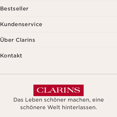
mitgeteilt hast. Außerdem stimmst du zu, dass die Clarins GmbH
dein Nutzungsverhalten im Zusammenhang mit dem Newsletter
Bestseller
(z.B. das Öffnen und Lesen der E-Mails) erfassen und zu
statistischen Zwecken auswerten darf. Weitere Informationen
findest du in den Datenschutz-Richtlinien. Diese Einwilligung
Kundenservice
kannst du jederzeit mit Wirkung für die Zukunft widerrufen.
Über Clarins
Kontakt
Das Leben schöner machen, eine
schönere Welt hinterlassen.