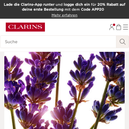
Lade die Clarins-App runter
und
logge dich ein
für
20% Rabatt auf
deine erste Bestellung
mit dem
Code APP20
WEITER ZUM INHALT
Mehr erfahren
ZUM FOOTER GEHEN
Such-Historie