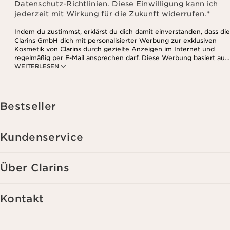
Datenschutz-Richtlinien. Diese Einwilligung kann ich
jederzeit mit Wirkung für die Zukunft widerrufen.
*
Indem du zustimmst, erklärst du dich damit einverstanden, dass die
Clarins GmbH dich mit personalisierter Werbung zur exklusiven
Kosmetik von Clarins durch gezielte Anzeigen im Internet und
regelmäßig per E-Mail ansprechen darf. Diese Werbung basiert auf
WEITERLESEN
den Daten, die bei deinem Kontakt mit Clarins anfallen,
einschließlich Angaben zu Beauty-Informationen (z.B. Hauttyp,
Hautempfindlichkeit, Kontraindikationen), soweit du diese Clarins
mitgeteilt hast. Außerdem stimmst du zu, dass die Clarins GmbH
dein Nutzungsverhalten im Zusammenhang mit dem Newsletter
Bestseller
(z.B. das Öffnen und Lesen der E-Mails) erfassen und zu
statistischen Zwecken auswerten darf. Weitere Informationen
findest du in den Datenschutz-Richtlinien. Diese Einwilligung
Kundenservice
kannst du jederzeit mit Wirkung für die Zukunft widerrufen.
Über Clarins
Kontakt