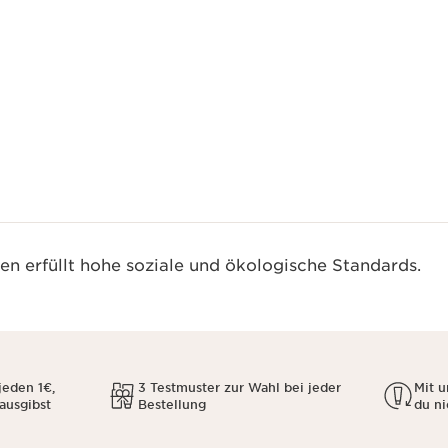
Schnellansicht
n erfüllt hohe soziale und ökologische Standards.
jeden 1€,
3 Testmuster zur Wahl bei jeder
Mit 
 ausgibst
Bestellung
du ni