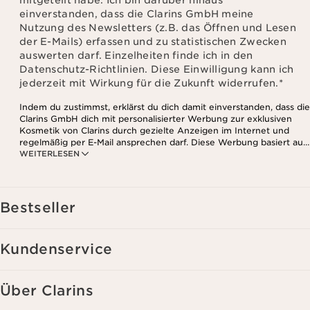
mitgeteilt habe. Ich bin darüber hinaus
einverstanden, dass die Clarins GmbH meine
Nutzung des Newsletters (z.B. das Öffnen und Lesen
der E-Mails) erfassen und zu statistischen Zwecken
auswerten darf. Einzelheiten finde ich in den
Datenschutz-Richtlinien. Diese Einwilligung kann ich
jederzeit mit Wirkung für die Zukunft widerrufen.
*
Indem du zustimmst, erklärst du dich damit einverstanden, dass die
Clarins GmbH dich mit personalisierter Werbung zur exklusiven
Kosmetik von Clarins durch gezielte Anzeigen im Internet und
regelmäßig per E-Mail ansprechen darf. Diese Werbung basiert auf
WEITERLESEN
den Daten, die bei deinem Kontakt mit Clarins anfallen,
einschließlich Angaben zu Beauty-Informationen (z.B. Hauttyp,
Hautempfindlichkeit, Kontraindikationen), soweit du diese Clarins
mitgeteilt hast. Außerdem stimmst du zu, dass die Clarins GmbH
dein Nutzungsverhalten im Zusammenhang mit dem Newsletter
Bestseller
(z.B. das Öffnen und Lesen der E-Mails) erfassen und zu
statistischen Zwecken auswerten darf. Weitere Informationen
findest du in den Datenschutz-Richtlinien. Diese Einwilligung
Kundenservice
kannst du jederzeit mit Wirkung für die Zukunft widerrufen.
Über Clarins