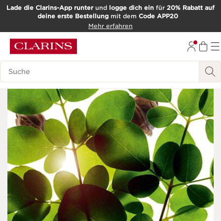
Lade die Clarins-App runter
und
logge dich ein
für
20% Rabatt auf
deine erste Bestellung
mit dem
Code APP20
WEITER ZUM INHALT
Mehr erfahren
ZUM FOOTER GEHEN
Such-Historie