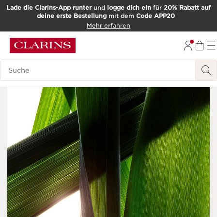
Lade die Clarins-App runter
und
logge dich ein
für
20% Rabatt auf
deine erste Bestellung
mit dem
Code APP20
WEITER ZUM INHALT
Mehr erfahren
ZUM FOOTER GEHEN
Such-Historie