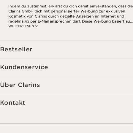
Indem du zustimmst, erklärst du dich damit einverstanden, dass die
Clarins GmbH dich mit personalisierter Werbung zur exklusiven
Kosmetik von Clarins durch gezielte Anzeigen im Internet und
regelmäßig per E-Mail ansprechen darf. Diese Werbung basiert auf
WEITERLESEN
den Daten, die bei deinem Kontakt mit Clarins anfallen,
einschließlich Angaben zu Beauty-Informationen (z.B. Hauttyp,
Hautempfindlichkeit, Kontraindikationen), soweit du diese Clarins
mitgeteilt hast. Außerdem stimmst du zu, dass die Clarins GmbH
dein Nutzungsverhalten im Zusammenhang mit dem Newsletter
Bestseller
(z.B. das Öffnen und Lesen der E-Mails) erfassen und zu
statistischen Zwecken auswerten darf. Weitere Informationen
findest du in den Datenschutz-Richtlinien. Diese Einwilligung
Kundenservice
kannst du jederzeit mit Wirkung für die Zukunft widerrufen.
Über Clarins
Kontakt