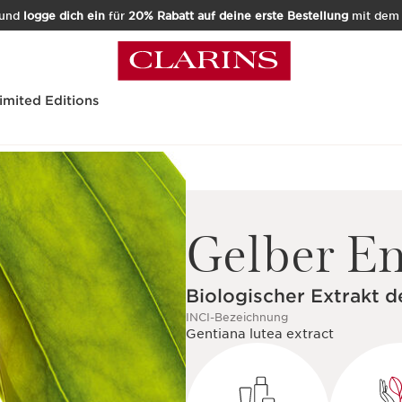
und
logge dich ein
für
20% Rabatt auf deine erste Bestellung
mit de
imited Editions
Gelber E
Biologischer Extrakt 
INCI-Bezeichnung
Gentiana lutea extract