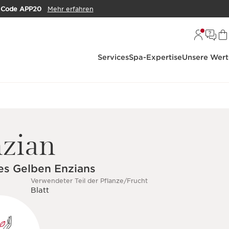
m
Code APP20
Mehr erfahren
Services
Spa-Expertise
Unsere Wert
nzian
des Gelben Enzians
Verwendeter Teil der Pflanze/Frucht
Blatt