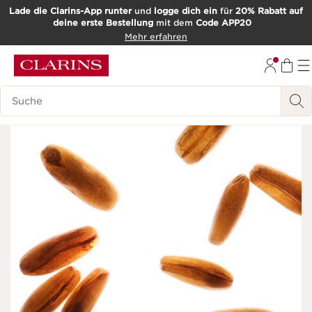
Lade die Clarins-App runter
und
logge dich ein
für
20% Rabatt auf
deine erste Bestellung
mit dem
Code APP20
WEITER ZUM INHALT
Mehr erfahren
ZUM FOOTER GEHEN
Such-Historie