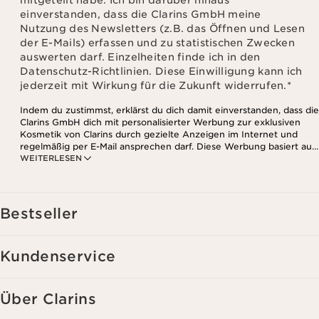
mitgeteilt habe. Ich bin darüber hinaus
einverstanden, dass die Clarins GmbH meine
Nutzung des Newsletters (z.B. das Öffnen und Lesen
der E-Mails) erfassen und zu statistischen Zwecken
auswerten darf. Einzelheiten finde ich in den
Datenschutz-Richtlinien. Diese Einwilligung kann ich
jederzeit mit Wirkung für die Zukunft widerrufen.
*
Indem du zustimmst, erklärst du dich damit einverstanden, dass die
Clarins GmbH dich mit personalisierter Werbung zur exklusiven
Kosmetik von Clarins durch gezielte Anzeigen im Internet und
regelmäßig per E-Mail ansprechen darf. Diese Werbung basiert auf
WEITERLESEN
den Daten, die bei deinem Kontakt mit Clarins anfallen,
einschließlich Angaben zu Beauty-Informationen (z.B. Hauttyp,
Hautempfindlichkeit, Kontraindikationen), soweit du diese Clarins
mitgeteilt hast. Außerdem stimmst du zu, dass die Clarins GmbH
dein Nutzungsverhalten im Zusammenhang mit dem Newsletter
Bestseller
(z.B. das Öffnen und Lesen der E-Mails) erfassen und zu
statistischen Zwecken auswerten darf. Weitere Informationen
findest du in den Datenschutz-Richtlinien. Diese Einwilligung
Kundenservice
kannst du jederzeit mit Wirkung für die Zukunft widerrufen.
Über Clarins