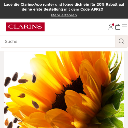
Lade die Clarins-App runter
und
logge dich ein
für
20% Rabatt auf
deine erste Bestellung
mit dem
Code APP20
WEITER ZUM INHALT
Mehr erfahren
ZUM FOOTER GEHEN
Such-Historie