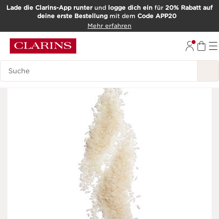
Lade die Clarins-App runter
und
logge dich ein
für
20% Rabatt auf
deine erste Bestellung
mit dem
Code APP20
WEITER ZUM INHALT
Mehr erfahren
ZUM FOOTER GEHEN
Such-Historie