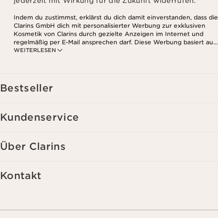
jederzeit mit Wirkung für die Zukunft widerrufen.
*
Indem du zustimmst, erklärst du dich damit einverstanden, dass die
Clarins GmbH dich mit personalisierter Werbung zur exklusiven
Kosmetik von Clarins durch gezielte Anzeigen im Internet und
regelmäßig per E-Mail ansprechen darf. Diese Werbung basiert auf
WEITERLESEN
den Daten, die bei deinem Kontakt mit Clarins anfallen,
einschließlich Angaben zu Beauty-Informationen (z.B. Hauttyp,
Hautempfindlichkeit, Kontraindikationen), soweit du diese Clarins
mitgeteilt hast. Außerdem stimmst du zu, dass die Clarins GmbH
dein Nutzungsverhalten im Zusammenhang mit dem Newsletter
Bestseller
(z.B. das Öffnen und Lesen der E-Mails) erfassen und zu
statistischen Zwecken auswerten darf. Weitere Informationen
findest du in den Datenschutz-Richtlinien. Diese Einwilligung
Kundenservice
kannst du jederzeit mit Wirkung für die Zukunft widerrufen.
Über Clarins
Kontakt