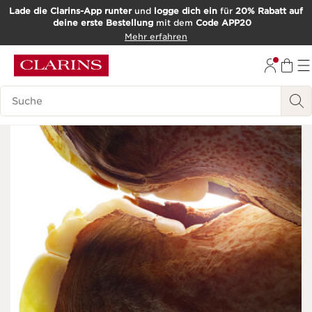
Lade die Clarins-App runter
und
logge dich ein
für
20% Rabatt auf
deine erste Bestellung
mit dem
Code APP20
WEITER ZUM INHALT
Mehr erfahren
ZUM FOOTER GEHEN
Such-Historie