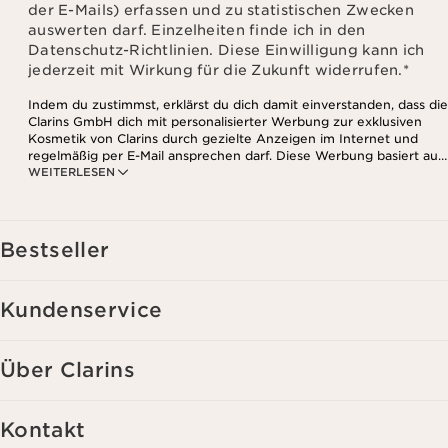
der E-Mails) erfassen und zu statistischen Zwecken
auswerten darf. Einzelheiten finde ich in den
Datenschutz-Richtlinien. Diese Einwilligung kann ich
jederzeit mit Wirkung für die Zukunft widerrufen.
*
Indem du zustimmst, erklärst du dich damit einverstanden, dass die
Clarins GmbH dich mit personalisierter Werbung zur exklusiven
Kosmetik von Clarins durch gezielte Anzeigen im Internet und
regelmäßig per E-Mail ansprechen darf. Diese Werbung basiert auf
WEITERLESEN
den Daten, die bei deinem Kontakt mit Clarins anfallen,
einschließlich Angaben zu Beauty-Informationen (z.B. Hauttyp,
Hautempfindlichkeit, Kontraindikationen), soweit du diese Clarins
mitgeteilt hast. Außerdem stimmst du zu, dass die Clarins GmbH
dein Nutzungsverhalten im Zusammenhang mit dem Newsletter
Bestseller
(z.B. das Öffnen und Lesen der E-Mails) erfassen und zu
statistischen Zwecken auswerten darf. Weitere Informationen
findest du in den Datenschutz-Richtlinien. Diese Einwilligung
Kundenservice
kannst du jederzeit mit Wirkung für die Zukunft widerrufen.
Über Clarins
Kontakt