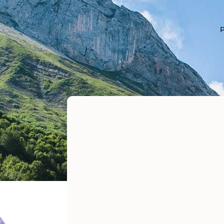
P
Eau Micellai