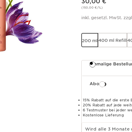
30,00 €
(150,00 €/1L)
inkl. gesetzl. MwSt. zzgl
400 ml Refill
4
200 ml
Einmalige Bestell
Abo
15% Rabatt auf die erste 
20% Rabatt auf jede weit
6 Testmuster bei jeder w
Kostenlose Lieferung
Abo-Zeitraum wählen
Wird alle 3 Monate 