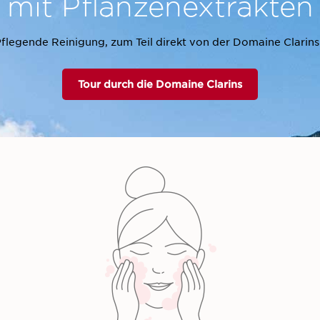
mit Pflanzenextrakten
flegende Reinigung, zum Teil direkt von der Domaine Clarins
Tour durch die Domaine Clarins
re
Huile Très
Démaquillant Express
Démaquillant Express
Démaquillant Tonic