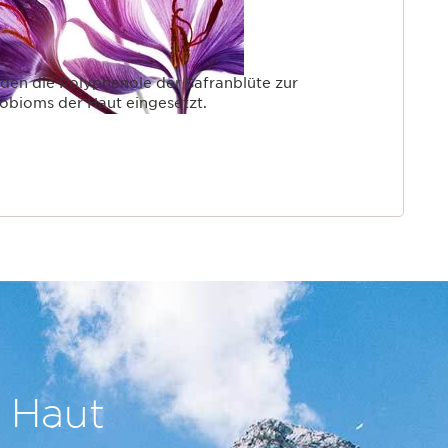
den die Polyphenole der Safranblüte zur
obioms der Haut eingesetzt.
r Haut