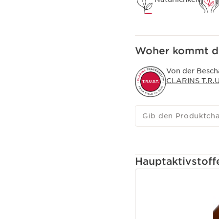
Woher kommt de
Von der Bescha
CLARINS T.R.U.
Gib den Produktch
Hauptaktivstoff
WEITER ZUM INHAL