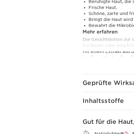
Beruhigte Haut, die s
Frische Haut.
Schöne, zarte und fr
Bringt die Haut wird
Bewahrt die Mikrobi
Mehr erfahren
Die Gesichtslotion zur 
trockener oder empfind
Mit einem Extrakt aus 
trockene Haut zu beru
Diese Formel enthält a
Polyphenole der Safra
Gleichgewicht der Haut
Geprüfte Wirks
Die Flasche ist dank ei
Innovation
Inhaltsstoffe
Clarins [MICROBIOTE
MIt Polyphenolen der S
das Gleichgewicht der
Das Clarins Plus
Gut für die Haut
Leichte, angenehme Gesi
Natürlichkeit