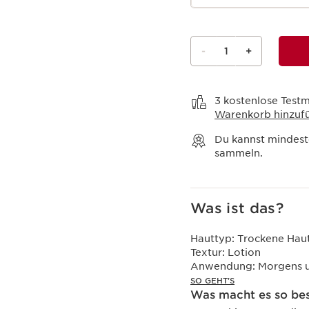
-
1
+
Warenkorb anzeigen
3 kostenlose Testm
Warenkorb hinzuf
Du kannst mindes
sammeln.
Was ist das?
Hauttyp:
Trockene Hau
Textur:
Lotion
Anwendung:
Morgens u
SO GEHT'S
Was macht es so be