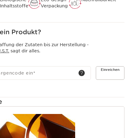
Inhaltsstoffe
Verpackung
in Produkt?
ffung der Zutaten bis zur Herstellung -
S.T.
sagt dir alles.
Einreichen
argencode ein
*
e
T