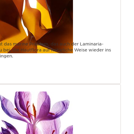
arine Präbiom, das auch der Laminaria-
u bei, die Hautflora auf natürliche Weise wieder ins
ingen.