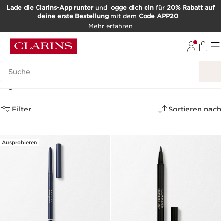
Lade die Clarins-App runter
und
logge dich ein
für
20% Rabatt auf
deine erste Bestellung
mit dem
Code APP20
WEITER ZUM INHALT
Mehr erfahren
ZUM FOOTER GEHEN
Such-Historie
Eyeliner
(5)
Filter
Sortieren nach
Ausprobieren