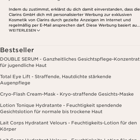
Indem du zustimmst, erklärst du dich damit einverstanden, dass die
Clarins GmbH dich mit personalisierter Werbung zur exklusiven
Kosmetik von Clarins durch gezielte Anzeigen im Internet und
regelmäßig per E-Mail ansprechen darf. Diese Werbung basiert auf
WEITERLESEN
den Daten, die bei deinem Kontakt mit Clarins anfallen,
einschließlich Angaben zu Beauty-Informationen (z.B. Hauttyp,
Hautempfindlichkeit, Kontraindikationen), soweit du diese Clarins
mitgeteilt hast. Außerdem stimmst du zu, dass die Clarins GmbH
Bestseller
dein Nutzungsverhalten im Zusammenhang mit dem Newsletter
(z.B. das Öffnen und Lesen der E-Mails) erfassen und zu
DOUBLE SERUM - Ganzheitliches Gesichtspflege-Konzentrat
statistischen Zwecken auswerten darf. Weitere Informationen
für jugendliche Haut
findest du in den Datenschutz-Richtlinien. Diese Einwilligung
kannst du jederzeit mit Wirkung für die Zukunft widerrufen.
Total Eye Lift - Straffende, Hautdichte stärkende
Augenpflege
Cryo-Flash Cream-Mask - Kryo-straffende Gesichts-Maske
Lotion Tonique Hydratante - Feuchtigkeit spendende
Gesichtslotion für normale bis trockene Haut
Lait Corps Hydratant Velours - Feuchtigkeits-Lotion für den
Körper