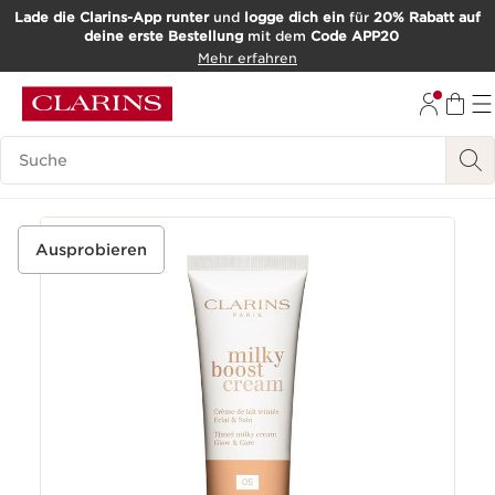
Lade die Clarins-App runter
und
logge dich ein
für
20% Rabatt auf
deine erste Bestellung
mit dem
Code APP20
WEITER ZUM INHALT
Mehr erfahren
ZUM FOOTER GEHEN
Such-Historie
Ausprobieren