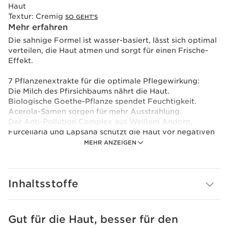
Haut
Textur:
Cremig
SO GEHT'S
Mehr erfahren
Die sahnige Formel ist wasser-basiert, lässt sich optimal
verteilen, die Haut atmen und sorgt für einen Frische-
Effekt.
7 Pflanzenextrakte für die optimale Pflegewirkung:
Die Milch des Pfirsichbaums nährt die Haut.
Biologische Goethe-Pflanze spendet Feuchtigkeit.
Acerola-Samen sorgen für mehr Ausstrahlung.
Der Anti-Pollution Complex aus Weißem Andorn,
Furcellaria und Lapsana schützt die Haut vor negativen
Umwelteinflüssen um eine jugendliche, strahlend schöne
MEHR ANZEIGEN
und gleichmäßige Haut zu bewahren.
Tragant-Extrakt trägt zur Reinheit der Haut bei.
BB Creme
Inhaltsstoffe
Gut für die Haut, besser für den
WEITER ZUM INHALT