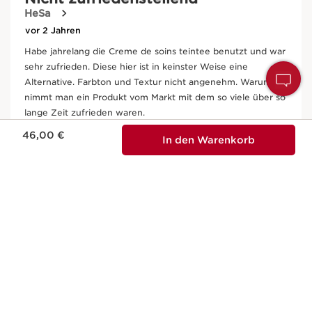
H
S
Aktueller Preis 46,00 €
46,00 €
In den Warenkorb