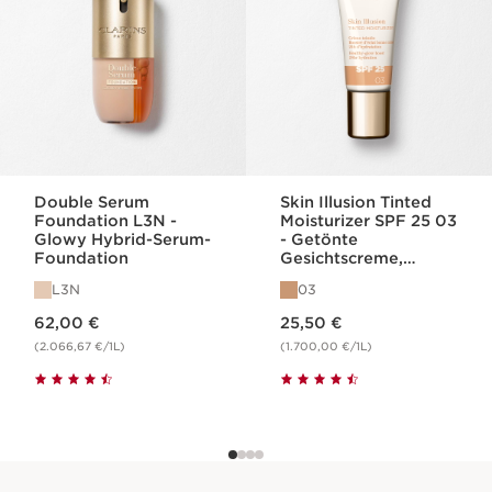
Double Serum
Skin Illusion Tinted
Foundation L3N -
Moisturizer SPF 25 03
Glowy Hybrid-Serum-
- Getönte
Foundation
Gesichtscreme,
Feuchtigkeit & Glow
L3N
03
SPF 25
Aktueller Preis 62,00 €
Aktueller Preis 25,50 €
62,00 €
25,50 €
(2.066,67 €/1L)
(1.700,00 €/1L)