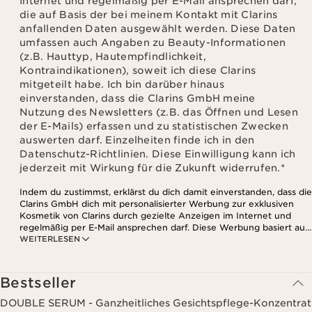
Indem du zustimmst, erklärst du dich damit einverstanden, dass die
Clarins GmbH dich mit personalisierter Werbung zur exklusiven
Kosmetik von Clarins durch gezielte Anzeigen im Internet und
regelmäßig per E-Mail ansprechen darf. Diese Werbung basiert auf
WEITERLESEN
den Daten, die bei deinem Kontakt mit Clarins anfallen,
einschließlich Angaben zu Beauty-Informationen (z.B. Hauttyp,
Hautempfindlichkeit, Kontraindikationen), soweit du diese Clarins
mitgeteilt hast. Außerdem stimmst du zu, dass die Clarins GmbH
Bestseller
dein Nutzungsverhalten im Zusammenhang mit dem Newsletter
(z.B. das Öffnen und Lesen der E-Mails) erfassen und zu
DOUBLE SERUM - Ganzheitliches Gesichtspflege-Konzentrat
statistischen Zwecken auswerten darf. Weitere Informationen
für jugendliche Haut
findest du in den Datenschutz-Richtlinien. Diese Einwilligung
kannst du jederzeit mit Wirkung für die Zukunft widerrufen.
Total Eye Lift - Straffende, Hautdichte stärkende
Augenpflege
Cryo-Flash Cream-Mask - Kryo-straffende Gesichts-Maske
DOUBLE SERUM FOUNDATION - Glowy Hybrid-Serum-
Foundation
Lait Corps Hydratant Velours - Feuchtigkeits-Lotion für den
Körper