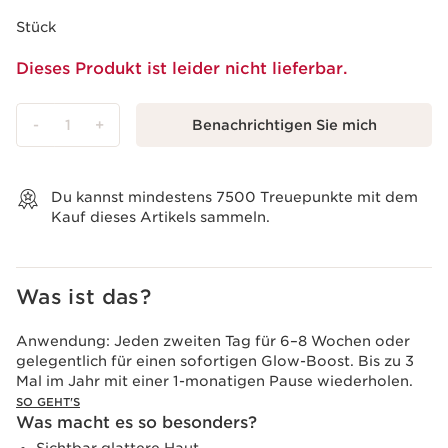
Was ist das?
Anwendung:
Jeden zweiten Tag für 6–8 Wochen oder
gelegentlich für einen sofortigen Glow-Boost. Bis zu 3
Mal im Jahr mit einer 1-monatigen Pause wiederholen.
SO GEHT'S
Was macht es so besonders?
Sichtbar glattere Haut
Festere, straffere Erscheinung
Verfeinerte Hautstruktur
Hellerer, strahlender Teint
Mehr erfahren
Angetrieben von fortschrittlicher LED-Technologie
liefert die myLEDmask2 professionelle Lichttherapie,
um die Hautqualität sichtbar zu verbessern. Die
Kombination von roten und nahinfraroten
MEHR ANZEIGEN
Lichtwellenlängen hilft, die Kollagenproduktion zu
stimulieren, die Hautregeneration zu unterstützen und
die allgemeine Festigkeit zu verbessern.