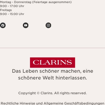
Das Leben schöner machen, eine
schönere Welt hinterlassen.
Copyright © Clarins. All rights reserved.
Rechtliche Hinweise und Allgemeine Geschäftsbedingungen
Barrierefreiheitserklärung
Datenschutzhinweise
Impressum
Navigates to
Deutschland
H
S
Aktueller Preis 750,00 €
750,00 €
Benachrichtigen Sie mich