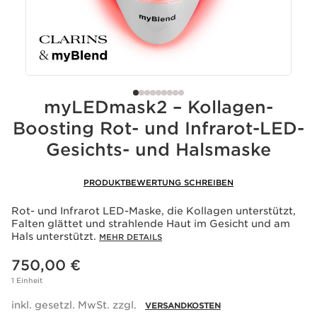
PRODUKTBEWERTUNG SCHREIBEN
Rot- und Infrarot LED-Maske, die Kollagen unterstützt,
Falten glättet und strahlende Haut im Gesicht und am
Hals unterstützt.
MEHR DETAILS
Aktueller Preis 750,00 €
750,00 €
1 Einheit
inkl. gesetzl. MwSt. zzgl.
VERSANDKOSTEN
Stück
Dieses Produkt ist leider nicht lieferbar.
-
1
+
Benachrichtigen Sie mich
Warenkorb anzeigen
Du kannst mindestens
7500
Treuepunkte mit dem
Kauf dieses Artikels sammeln.