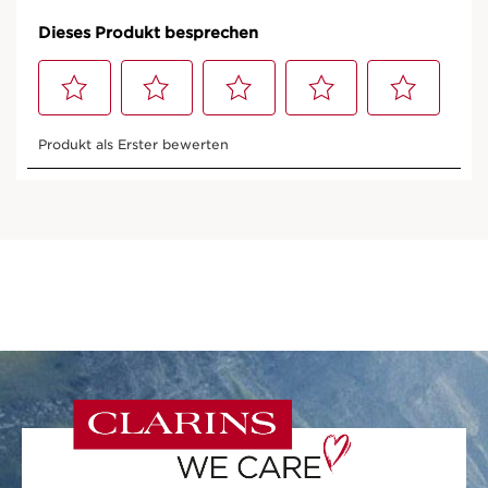
NATÜRLICHKEIT
Natürlichkeit und Effektivität in jeder
Hautpflegeformel.
ÖKO-DESIGN
Öko-designte Verpackungen, praktisch,
sicher und nachhaltig.