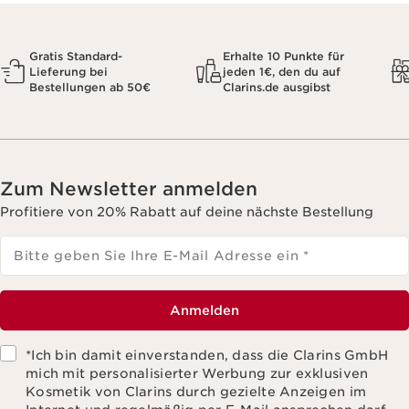
Bitte geben Sie Ihre E-Mail Adresse ein
*
Anmelden
*Ich bin damit einverstanden, dass die Clarins GmbH
mich mit personalisierter Werbung zur exklusiven
Kosmetik von Clarins durch gezielte Anzeigen im
Internet und regelmäßig per E-Mail ansprechen darf,
die auf Basis der bei meinem Kontakt mit Clarins
anfallenden Daten ausgewählt werden. Diese Daten
umfassen auch Angaben zu Beauty-Informationen
(z.B. Hauttyp, Hautempfindlichkeit,
Kontraindikationen), soweit ich diese Clarins
mitgeteilt habe. Ich bin darüber hinaus
einverstanden, dass die Clarins GmbH meine
Nutzung des Newsletters (z.B. das Öffnen und Lesen
der E-Mails) erfassen und zu statistischen Zwecken
auswerten darf. Einzelheiten finde ich in den
Datenschutz-Richtlinien. Diese Einwilligung kann ich
jederzeit mit Wirkung für die Zukunft widerrufen.
*