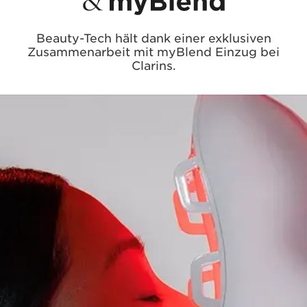
entwickelt wurde, um gezielte Lichttherapie im Gesicht
und am Hals für ein fortschrittliches Hautpflegeerlebnis
zu Hause bereitzustellen.
Das Clarins Plus
Beauty-Tech hält durch eine exklusive Zusammenarbeit
mit myBlend Einzug bei Clarins.Die myLEDmask2 bringt
professionelle Rotlichttechnologie zu dir nach Hause. In
Kombination mit dem Fachwissen von Clarins in den
Bereichen Hautpflege und Haptik bietet sie ein auf dich
zugeschnittenes, hochwirksames Pflegeprogramm.