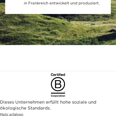
Dieses Unternehmen erfüllt hohe soziale und
ökologische Standards.
Mehr erfahren
Gratis Standard-
Erhalte 10 Punkte für
Lieferung bei
jeden 1€, den du auf
Bestellungen ab 50€
Clarins.de ausgibst
Zum Newsletter anmelden
Profitiere von 20% Rabatt auf deine nächste Bestellung