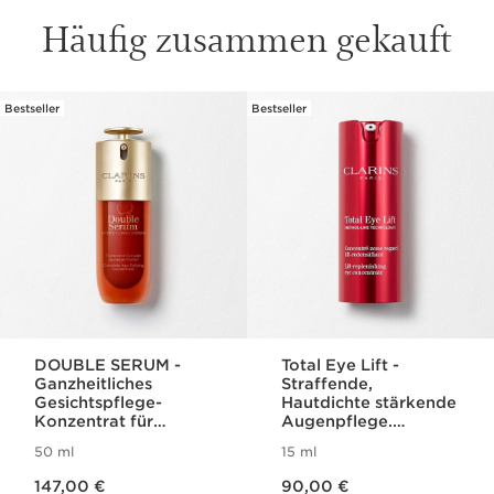
DOUBLE SERUM -
Total Eye Lift -
Ganzheitliches
Straffende,
Gesichtspflege-
Hautdichte stärkende
Konzentrat für
Augenpflege.
jugendliche Haut
Nachfüllbar.
50 ml
15 ml
Aktueller Preis 147,00 €
Aktueller Preis 90,00 €
147,00 €
90,00 €
(2.940,00 €/1L)
(6.000,00 €/1L)
Produktbewertungen*