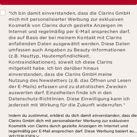
*Ich bin damit einverstanden, dass die Clarins GmbH
mich mit personalisierter Werbung zur exklusiven
Kosmetik von Clarins durch gezielte Anzeigen im
Internet und regelmäßig per E-Mail ansprechen darf,
die auf Basis der bei meinem Kontakt mit Clarins
anfallenden Daten ausgewählt werden. Diese Daten
umfassen auch Angaben zu Beauty-Informationen
(z.B. Hauttyp, Hautempfindlichkeit,
Kontraindikationen), soweit ich diese Clarins
mitgeteilt habe. Ich bin darüber hinaus
einverstanden, dass die Clarins GmbH meine
Nutzung des Newsletters (z.B. das Öffnen und Lesen
der E-Mails) erfassen und zu statistischen Zwecken
auswerten darf. Einzelheiten finde ich in den
Datenschutz-Richtlinien. Diese Einwilligung kann ich
jederzeit mit Wirkung für die Zukunft widerrufen.
*
Indem du zustimmst, erklärst du dich damit einverstanden, dass die
Clarins GmbH dich mit personalisierter Werbung zur exklusiven
Kosmetik von Clarins durch gezielte Anzeigen im Internet und
regelmäßig per E-Mail ansprechen darf. Diese Werbung basiert auf
WEITERLESEN
den Daten, die bei deinem Kontakt mit Clarins anfallen,