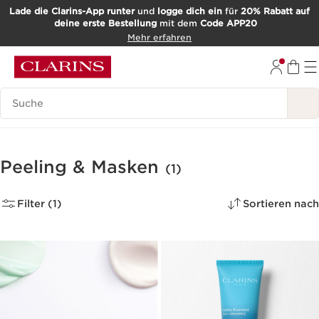
Lade die Clarins-App runter
und
logge dich ein
für
20% Rabatt auf
deine erste Bestellung
mit dem
Code APP20
WEITER ZUM INHALT
Mehr erfahren
ZUM FOOTER GEHEN
Such-Historie
Peeling & Masken
(1)
Filter (1)
Sortieren nach