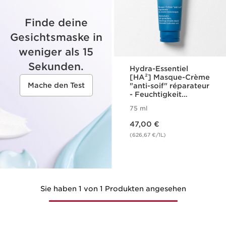
Finde deine
Gesichtsmaske in
weniger als 15
Sekunden.
Hydra-Essentiel
[HA²] Masque-Crème
Mache den Test
"anti-soif" réparateur
- Feuchtigkeit
spendende,
75 ml
stärkende Creme-
Aktueller Preis 47,00 €
Maske
47,00 €
(626,67 €/1L)
Sie haben 1 von 1 Produkten angesehen