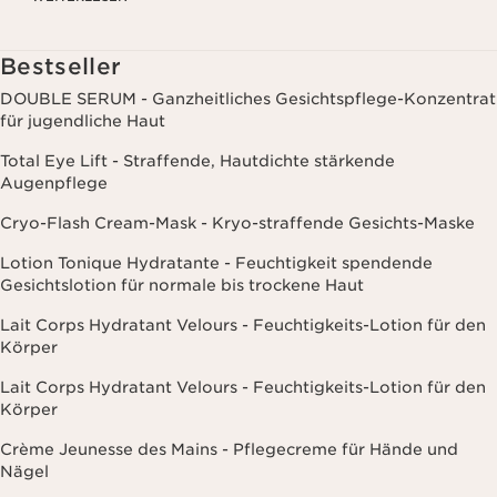
einschließlich Angaben zu Beauty-Informationen (z.B. Hauttyp,
Hautempfindlichkeit, Kontraindikationen), soweit du diese Clarins
mitgeteilt hast. Außerdem stimmst du zu, dass die Clarins GmbH
Bestseller
dein Nutzungsverhalten im Zusammenhang mit dem Newsletter
(z.B. das Öffnen und Lesen der E-Mails) erfassen und zu
DOUBLE SERUM - Ganzheitliches Gesichtspflege-Konzentrat
statistischen Zwecken auswerten darf. Weitere Informationen
für jugendliche Haut
findest du in den Datenschutz-Richtlinien. Diese Einwilligung
kannst du jederzeit mit Wirkung für die Zukunft widerrufen.
Total Eye Lift - Straffende, Hautdichte stärkende
Augenpflege
Cryo-Flash Cream-Mask - Kryo-straffende Gesichts-Maske
Lotion Tonique Hydratante - Feuchtigkeit spendende
Gesichtslotion für normale bis trockene Haut
Lait Corps Hydratant Velours - Feuchtigkeits-Lotion für den
Körper
Lait Corps Hydratant Velours - Feuchtigkeits-Lotion für den
Körper
Crème Jeunesse des Mains - Pflegecreme für Hände und
Nägel