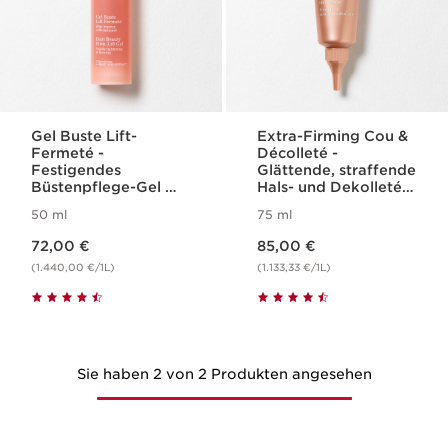
Gel Buste Lift-
Extra-Firming Cou &
Fermeté -
Décolleté -
Festigendes
Glättende, straffende
Büstenpflege-Gel mit
Hals- und Dekolleté-
Lifting-Effekt
Pflege
50 ml
75 ml
Aktueller Preis 72,00 €
Aktueller Preis 85,00 €
72,00 €
85,00 €
(1.440,00 €/1L)
(1.133,33 €/1L)
Sie haben 2 von 2 Produkten angesehen