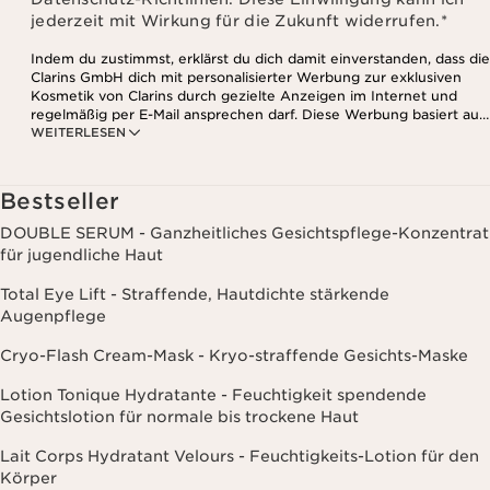
jederzeit mit Wirkung für die Zukunft widerrufen.
*
Indem du zustimmst, erklärst du dich damit einverstanden, dass die
Clarins GmbH dich mit personalisierter Werbung zur exklusiven
Kosmetik von Clarins durch gezielte Anzeigen im Internet und
regelmäßig per E-Mail ansprechen darf. Diese Werbung basiert auf
WEITERLESEN
den Daten, die bei deinem Kontakt mit Clarins anfallen,
einschließlich Angaben zu Beauty-Informationen (z.B. Hauttyp,
Hautempfindlichkeit, Kontraindikationen), soweit du diese Clarins
mitgeteilt hast. Außerdem stimmst du zu, dass die Clarins GmbH
Bestseller
dein Nutzungsverhalten im Zusammenhang mit dem Newsletter
(z.B. das Öffnen und Lesen der E-Mails) erfassen und zu
DOUBLE SERUM - Ganzheitliches Gesichtspflege-Konzentrat
statistischen Zwecken auswerten darf. Weitere Informationen
für jugendliche Haut
findest du in den Datenschutz-Richtlinien. Diese Einwilligung
kannst du jederzeit mit Wirkung für die Zukunft widerrufen.
Total Eye Lift - Straffende, Hautdichte stärkende
Augenpflege
Cryo-Flash Cream-Mask - Kryo-straffende Gesichts-Maske
Lotion Tonique Hydratante - Feuchtigkeit spendende
Gesichtslotion für normale bis trockene Haut
Lait Corps Hydratant Velours - Feuchtigkeits-Lotion für den
Körper