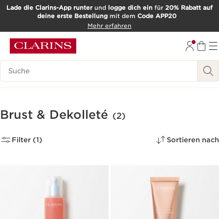
Lade die Clarins-App runter
und
logge dich ein
für
20% Rabatt auf
deine erste Bestellung
mit dem
Code APP20
WEITER ZUM INHALT
Mehr erfahren
ZUM FOOTER GEHEN
Such-Historie
Brust & Dekolleté
(2)
Filter (1)
Sortieren nach