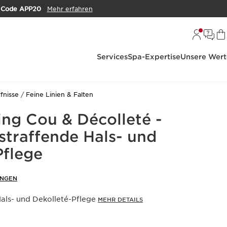
m
Code APP20
Mehr erfahren
Services
Spa-Expertise
Unsere Wert
fnisse
Feine Linien & Falten
ing Cou & Décolleté -
straffende Hals- und
Pflege
UNGEN
Hals- und Dekolleté-Pflege
MEHR DETAILS