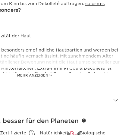
m Kinn bis zum Dekolleté auftragen.
SO GEHT'S
sonders?
izität der Haut
d besonders empfindliche Hautpartien und werden bei
utine häufig vernachlässigt. Mit zunehmendem Alter
 täglicher Bewegung neigt die Haut umso schneller zur
Knitterfältchen. Extra-Firming Cou & Décolleté ist
icht ölige, straffende Pflege, die schnell einzieht,
MEHR ANZEIGEN
hkeit von Hals und Dekolleté zu bewahren. Tag für Tag
, sehr zarte und sensible Körperpartie zu mehr
türlichen Eleganz zurück.
ieht schnell ein und ist ideal, um Jugendlichkeit von
bewahren.
, besser für den Planeten
Zertifizierte
Natürlichkeit
Biologische