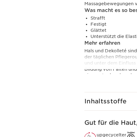
Massagebewegungen vo
Was macht es so be
Strafft
Festigt
Glättet
Unterstützt die Elast
Mehr erfahren
Hals und Dekolleté sin
der täglichen Pflegero
und unter dem Einfluss
Bildung von Falten und 
eine zart schmelzende, n
ideal, um die Jugendlic
findet diese bewegliche
Festigkeit und ihrer na
Das Clarins Plus
Inhaltsstoffe
Die straffende Pflege z
Hals und Dekolleté zu 
Gut für die Haut
upgecycelter