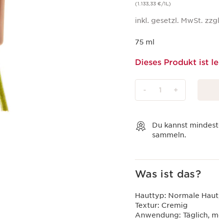
(1.133,33 €/1L)
inkl. gesetzl. MwSt. zzgl
75 ml
Dieses Produkt ist le
-
1
+
Warenkorb anzeigen
Du kannst mindes
sammeln.
Was ist das?
Hauttyp:
Normale Haut,
Textur:
Cremig
Anwendung:
Täglich, 