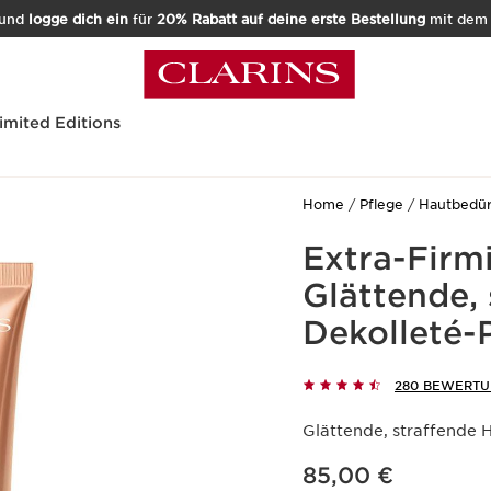
und
logge dich ein
für
20% Rabatt auf deine erste Bestellung
mit de
imited Editions
Home
Pflege
Hautbedür
Extra-Firm
Glättende, 
Dekolleté-
280 BEWERT
Glättende, straffende 
Aktueller Preis 85,00 €
85,00 €