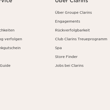
rvice
Über Clarins
die Zukunft widerrufen.
Über Groupe Clarins
Engagements
chkeiten
Rückverfolgbarkeit
ng verfolgen
Club Clarins Treueprogramm
nkgutschein
Spa
Store Finder
 Guide
Jobs bei Clarins