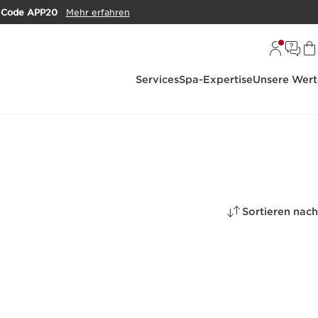
m
Code APP20
Mehr erfahren
Services
Spa-Expertise
Unsere Wert
Sortieren nach