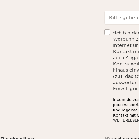
Bitte geben
*Ich bin d
Werbung zu
Internet u
Kontakt mi
auch Angab
Kontraindik
hinaus ein
(z.B. das 
auswerten d
Einwilligun
Indem du zust
personalisier
und regelmäß
Kontakt mit C
WEITERLESE
Hautempfindli
du zu, dass 
das Öffnen u
Informationen