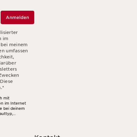
Anmelden
isierter
n im
r bei meinem
ten umfassen
hkeit,
 darüber
letters
n Zwecken
 Diese
.
*
h mit
en im Internet
ie bei deinem
auttyp,
Außerdem stimmst
wsletter (z.B.
 darf. Weitere
u jederzeit mit