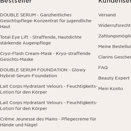
Bestseller
Kundense
Wirkung für 
DOUBLE SERUM - Ganzheitliches
Versand
Gesichtspflege-Konzentrat für jugendliche
Widerrufsrecht
Haut
Zahlungsmögli
Total Eye Lift - Straffende, Hautdichte
stärkende Augenpflege
Meine Bestellu
Cryo-Flash Cream-Mask - Kryo-straffende
Clarins Gesche
Gesichts-Maske
FAQ
DOUBLE SERUM FOUNDATION - Glowy
Hybrid-Serum-Foundation
Beauty Expert
Lait Corps Hydratant Velours - Feuchtigkeits-
Mein Konto
Lotion für den Körper
Lait Corps Hydratant Velours - Feuchtigkeits-
Lotion für den Körper
Crème Jeunesse des Mains - Pflegecreme für
Hände und Nägel