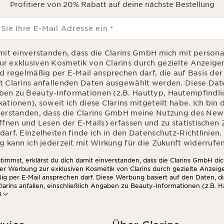
Profitiere von 20% Rabatt auf deine nächste Bestellung
 Sie Ihre E-Mail Adresse ein
*
amit einverstanden, dass die Clarins GmbH mich mit personal
r exklusiven Kosmetik von Clarins durch gezielte Anzeige
nd regelmäßig per E-Mail ansprechen darf, die auf Basis de
t Clarins anfallenden Daten ausgewählt werden. Diese Da
en zu Beauty-Informationen (z.B. Hauttyp, Hautempfindlic
ationen), soweit ich diese Clarins mitgeteilt habe. Ich bin
verstanden, dass die Clarins GmbH meine Nutzung des News
Öffnen und Lesen der E-Mails) erfassen und zu statistische
arf. Einzelheiten finde ich in den Datenschutz-Richtlinien.
g kann ich jederzeit mit Wirkung für die Zukunft widerrufen
immst, erklärst du dich damit einverstanden, dass die Clarins GmbH dic
ter Werbung zur exklusiven Kosmetik von Clarins durch gezielte Anzeig
ig per E-Mail ansprechen darf. Diese Werbung basiert auf den Daten, d
larins anfallen, einschließlich Angaben zu Beauty-Informationen (z.B. H
N
chkeit, Kontraindikationen), soweit du diese Clarins mitgeteilt hast. 
die Clarins GmbH dein Nutzungsverhalten im Zusammenhang mit dem Ne
nd Lesen der E-Mails) erfassen und zu statistischen Zwecken auswerten
 findest du in den Datenschutz-Richtlinien. Diese Einwilligung kannst d