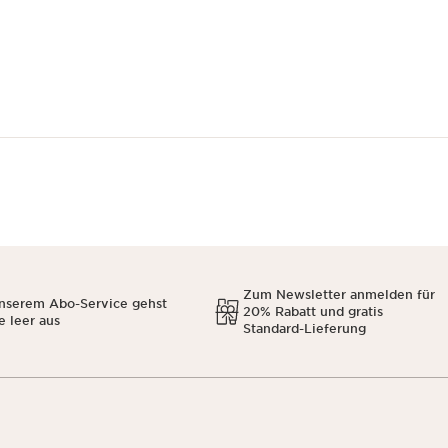
Zum Newsletter anmelden für
unserem Abo-Service gehst
20% Rabatt und gratis
e leer aus
Standard-Lieferung