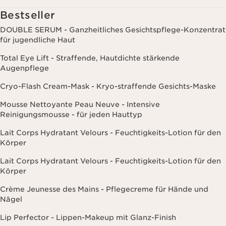
Hautempfindlichkeit, Kontraindikationen), soweit du diese Clarins
mitgeteilt hast. Außerdem stimmst du zu, dass die Clarins GmbH
Bestseller
dein Nutzungsverhalten im Zusammenhang mit dem Newsletter
(z.B. das Öffnen und Lesen der E-Mails) erfassen und zu
DOUBLE SERUM - Ganzheitliches Gesichtspflege-Konzentrat
statistischen Zwecken auswerten darf. Weitere Informationen
für jugendliche Haut
findest du in den Datenschutz-Richtlinien. Diese Einwilligung
kannst du jederzeit mit Wirkung für die Zukunft widerrufen.
Total Eye Lift - Straffende, Hautdichte stärkende
Augenpflege
Cryo-Flash Cream-Mask - Kryo-straffende Gesichts-Maske
Mousse Nettoyante Peau Neuve - Intensive
Reinigungsmousse - für jeden Hauttyp
Lait Corps Hydratant Velours - Feuchtigkeits-Lotion für den
Körper
Lait Corps Hydratant Velours - Feuchtigkeits-Lotion für den
Körper
Crème Jeunesse des Mains - Pflegecreme für Hände und
Nägel
Lip Perfector - Lippen-Makeup mit Glanz-Finish