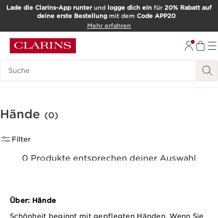
Lade die Clarins-App runter
und
logge dich ein
für
20% Rabatt auf
deine erste Bestellung
mit dem
Code APP20
WEITER ZUM INHALT
Mehr erfahren
ZUM FOOTER GEHEN
Such-Historie
Hände
(0)
Filter
0 Produkte entsprechen deiner Auswahl
Alle Filter zurücksetzen
Über: Hände
Schönheit beginnt mit gepflegten Händen. Wenn Sie