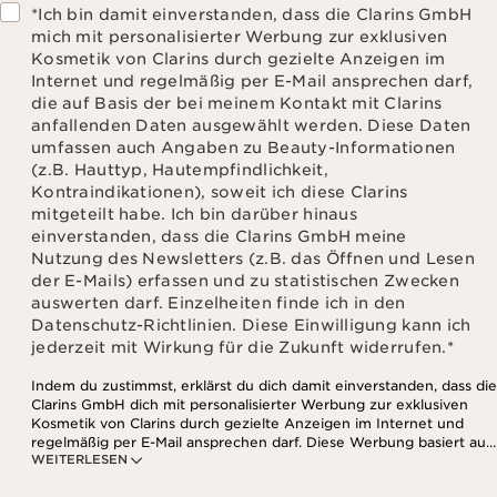
*Ich bin damit einverstanden, dass die Clarins GmbH
mich mit personalisierter Werbung zur exklusiven
Kosmetik von Clarins durch gezielte Anzeigen im
Internet und regelmäßig per E-Mail ansprechen darf,
die auf Basis der bei meinem Kontakt mit Clarins
anfallenden Daten ausgewählt werden. Diese Daten
umfassen auch Angaben zu Beauty-Informationen
(z.B. Hauttyp, Hautempfindlichkeit,
Kontraindikationen), soweit ich diese Clarins
mitgeteilt habe. Ich bin darüber hinaus
einverstanden, dass die Clarins GmbH meine
Nutzung des Newsletters (z.B. das Öffnen und Lesen
der E-Mails) erfassen und zu statistischen Zwecken
auswerten darf. Einzelheiten finde ich in den
Datenschutz-Richtlinien. Diese Einwilligung kann ich
jederzeit mit Wirkung für die Zukunft widerrufen.
*
Indem du zustimmst, erklärst du dich damit einverstanden, dass die
Clarins GmbH dich mit personalisierter Werbung zur exklusiven
Kosmetik von Clarins durch gezielte Anzeigen im Internet und
regelmäßig per E-Mail ansprechen darf. Diese Werbung basiert auf
WEITERLESEN
den Daten, die bei deinem Kontakt mit Clarins anfallen,
einschließlich Angaben zu Beauty-Informationen (z.B. Hauttyp,