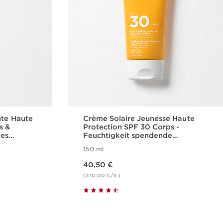
nte Haute
Crème Solaire Jeunesse Haute
s &
Protection SPF 30 Corps -
des
Feuchtigkeit spendende
rper &
Sonnenschutz-Creme für den
150 ml
Körper SPF 30
Aktueller Preis 40,50 €
40,50 €
(270,00 €/1L)
cht
Schnellansicht