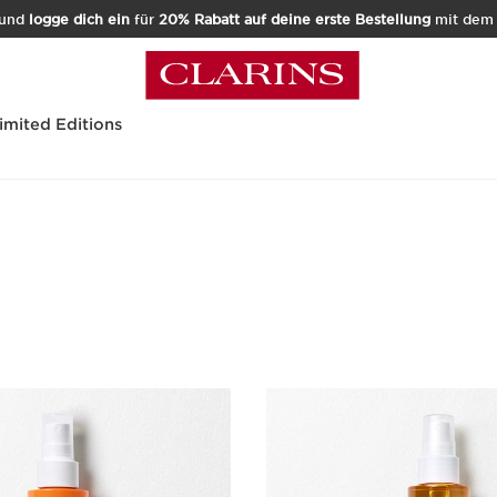
und
logge dich ein
für
20% Rabatt auf deine erste Bestellung
mit de
imited Editions