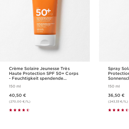
Crème Solaire Jeunesse Très
Spray Sol
Haute Protection SPF 50+ Corps
Protectio
- Feuchtigkeit spendende
Sonnensch
Sonnenschutz-Creme für den
Spray SP
150 ml
150 ml
Körper SPF 50+
Aktueller Preis 40,50 €
Aktueller Preis 36,50 €
40,50 €
36,50 €
(270,00 €/1L)
(243,33 €/1L)
Schnellansicht