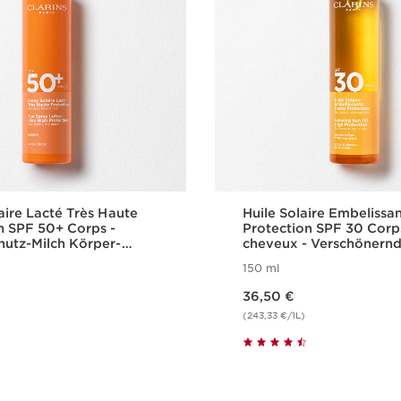
aire Lacté Très Haute
Huile Solaire Embelissa
n SPF 50+ Corps -
Protection SPF 30 Corp
utz-Milch Körper-
cheveux - Verschönern
F 50+
Sonnenschutz-Öl für Kö
150 ml
Haare SPF 30
Aktueller Preis 36,50 €
36,50 €
(243,33 €/1L)
Schnellansicht
Schnellansi