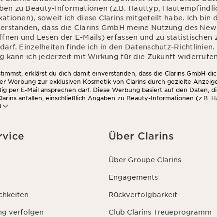
en zu Beauty-Informationen (z.B. Hauttyp, Hautempfindlic
ationen), soweit ich diese Clarins mitgeteilt habe. Ich bin
verstanden, dass die Clarins GmbH meine Nutzung des News
Öffnen und Lesen der E-Mails) erfassen und zu statistische
arf. Einzelheiten finde ich in den Datenschutz-Richtlinien.
g kann ich jederzeit mit Wirkung für die Zukunft widerrufen
immst, erklärst du dich damit einverstanden, dass die Clarins GmbH dic
ter Werbung zur exklusiven Kosmetik von Clarins durch gezielte Anzeig
ig per E-Mail ansprechen darf. Diese Werbung basiert auf den Daten, d
larins anfallen, einschließlich Angaben zu Beauty-Informationen (z.B. H
N
chkeit, Kontraindikationen), soweit du diese Clarins mitgeteilt hast. 
die Clarins GmbH dein Nutzungsverhalten im Zusammenhang mit dem Ne
nd Lesen der E-Mails) erfassen und zu statistischen Zwecken auswerten
 findest du in den Datenschutz-Richtlinien. Diese Einwilligung kannst d
rvice
Über Clarins
die Zukunft widerrufen.
Über Groupe Clarins
Engagements
chkeiten
Rückverfolgbarkeit
ng verfolgen
Club Clarins Treueprogramm