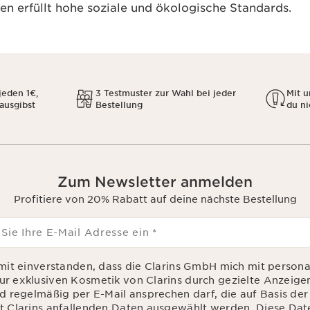
n erfüllt hohe soziale und ökologische Standards.
jeden 1€,
3 Testmuster zur Wahl bei jeder
Mit 
 ausgibst
Bestellung
du ni
Zum Newsletter anmelden
Profitiere von 20% Rabatt auf deine nächste Bestellung
 Sie Ihre E-Mail Adresse ein
*
amit einverstanden, dass die Clarins GmbH mich mit personal
r exklusiven Kosmetik von Clarins durch gezielte Anzeige
nd regelmäßig per E-Mail ansprechen darf, die auf Basis de
t Clarins anfallenden Daten ausgewählt werden. Diese Da