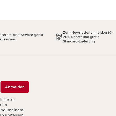
Zum Newsletter anmelden für
unserem Abo-Service gehst
20% Rabatt und gratis
e leer aus
Standard-Lieferung
Anmelden
isierter
n im
r bei meinem
ten umfassen