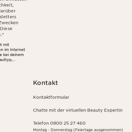
hkeit,
 darüber
letters
n Zwecken
 Diese
.
*
h mit
en im Internet
ie bei deinem
auttyp,
Außerdem stimmst
wsletter (z.B.
 darf. Weitere
u jederzeit mit
Kontakt
Kontaktformular
Chatte mit der virtuellen Beauty Expertin
Telefon 0800 25 27 460
Montag - Donnerstag (Feiertage ausgenommen)