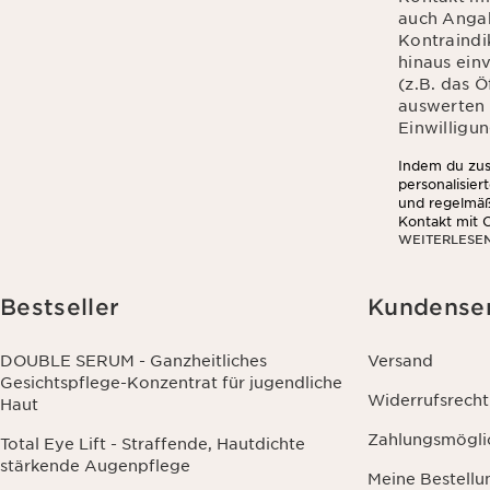
auch Angab
Kontraindik
hinaus ein
(z.B. das 
auswerten d
Einwilligun
Indem du zust
personalisier
und regelmäß
Kontakt mit C
WEITERLESE
Hautempfindli
du zu, dass 
das Öffnen u
Informationen
Bestseller
Kundense
Wirkung für 
DOUBLE SERUM - Ganzheitliches
Versand
Gesichtspflege-Konzentrat für jugendliche
Widerrufsrecht
Haut
Zahlungsmögli
Total Eye Lift - Straffende, Hautdichte
stärkende Augenpflege
Meine Bestellu