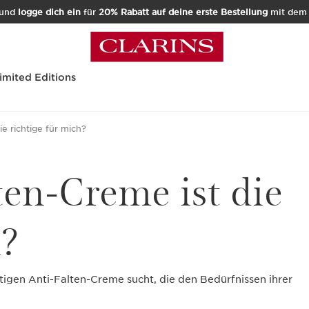
und
logge dich ein
für
20% Rabatt auf deine erste Bestellung
mit de
imited Editions
e richtige für mich?
ten-Creme ist die
h?