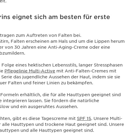
it.
ns eignet sich am besten für erste
ragen zum Auftreten von Falten bei.
r Stirn, Falten erscheinen am Hals und um die Lippen herum
r von 30 Jahren eine Anti-Aging-Creme oder eine
abzumildern.
 Folge eines hektischen Lebensstils, langer Stressphasen
ie
Pflegelinie Multi-Active
mit Anti-Falten-Cremes mit
 Serie das jugendliche Aussehen der Haut, indem sie sie
neuer Falten und feiner Linien zu bekämpfen.
ormeln erhältlich, die für alle Hauttypen geeignet sind
integrieren lassen. Sie fördern die natürliche
Glow und ein ausgeruhtes Aussehen.
chten, gibt es diese Tagescreme mit
SPF 15
. Unsere Multi-
ür alle Hauttypen und trockene Haut geeignet sind. Unsere
Hauttypen und alle Hauttypen geeignet sind.