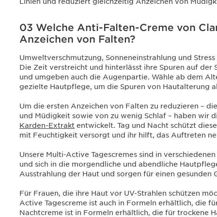
Linien und reduziert gleichzeitig Anzeichen von Müdigke
03 Welche Anti-Falten-Creme von Clari
Anzeichen von Falten?
Umweltverschmutzung, Sonneneinstrahlung und Stress t
Die Zeit verstreicht und hinterlässt ihre Spuren auf de
und umgeben auch die Augenpartie. Wähle ab dem Alte
gezielte Hautpflege, um die Spuren von Hautalterung 
Um die ersten Anzeichen von Falten zu reduzieren – die
und Müdigkeit sowie von zu wenig Schlaf – haben wir d
Karden-Extrakt
entwickelt. Tag und Nacht schützt diese
mit Feuchtigkeit versorgt und ihr hilft, das Auftreten 
Unsere Multi-Active Tagescremes sind in verschiedenen F
und sich in die morgendliche und abendliche Hautpflege 
Ausstrahlung der Haut und sorgen für einen gesunden 
Für Frauen, die ihre Haut vor UV-Strahlen schützen mö
Active Tagescreme ist auch in Formeln erhältlich, die f
Nachtcreme ist in Formeln erhältlich, die für trockene 