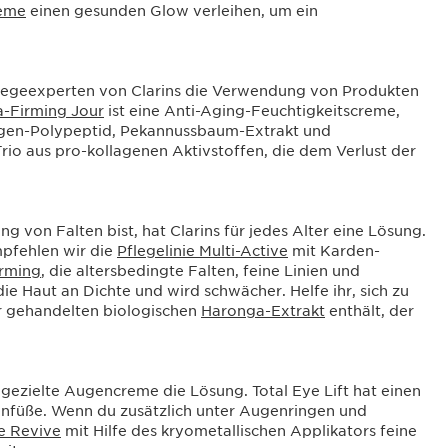
reme
einen gesunden Glow verleihen, um ein
flegeexperten von Clarins die Verwendung von Produkten
a-Firming Jour
ist eine Anti-Aging-Feuchtigkeitscreme,
llagen-Polypeptid, Pekannussbaum-Extrakt und
Trio aus pro-kollagenen Aktivstoffen, die dem Verlust der
 von Falten bist, hat Clarins für jedes Alter eine Lösung.
pfehlen wir die
Pflegelinie Multi-Active
mit Karden-
irming
, die altersbedingte Falten, feine Linien und
ie Haut an Dichte und wird schwächer. Helfe ihr, sich zu
air gehandelten biologischen
Haronga-Extrakt
enthält, der
 gezielte Augencreme die Lösung. Total Eye Lift hat einen
ähenfüße. Wenn du zusätzlich unter Augenringen und
e Revive
mit Hilfe des kryometallischen Applikators feine