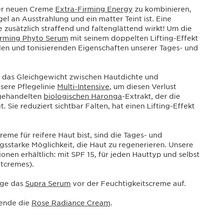
rer neuen Creme
Extra-Firming Energy
zu kombinieren,
 an Ausstrahlung und ein matter Teint ist. Eine
 zusätzlich straffend und faltenglättend wirkt! Um die
irming Phyto Serum
mit seinem doppelten Lifting-Effekt
nden und tonisierenden Eigenschaften unserer Tages- und
das Gleichgewicht zwischen Hautdichte und
sere Pflegelinie
Multi-Intensive
, um diesen Verlust
 gehandelten
biologischen Haronga
-Extrakt, der die
. Sie reduziert sichtbar Falten, hat einen Lifting-Effekt
eme für reifere Haut bist, sind die Tages- und
ngsstarke Möglichkeit, die Haut zu regenerieren. Unsere
onen erhältlich: mit SPF 15, für jeden Hauttyp und selbst
htcremes).
age das
Supra Serum
vor der Feuchtigkeitscreme auf.
wende die
Rose Radiance Cream
.