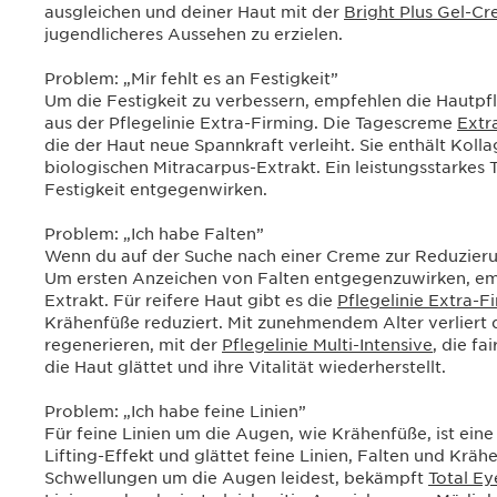
ausgleichen und deiner Haut mit der
Bright Plus Gel-C
jugendlicheres Aussehen zu erzielen.
Problem: „Mir fehlt es an Festigkeit”
Um die Festigkeit zu verbessern, empfehlen die Hautp
aus der Pflegelinie Extra-Firming. Die Tagescreme
Extr
die der Haut neue Spannkraft verleiht. Sie enthält Ko
biologischen Mitracarpus-Extrakt. Ein leistungsstarkes 
Festigkeit entgegenwirken.
Problem: „Ich habe Falten”
Wenn du auf der Suche nach einer Creme zur Reduzierung
Um ersten Anzeichen von Falten entgegenzuwirken, em
Extrakt. Für reifere Haut gibt es die
Pflegelinie Extra-F
Krähenfüße reduziert. Mit zunehmendem Alter verliert d
regenerieren, mit der
Pflegelinie Multi-Intensive
, die f
die Haut glättet und ihre Vitalität wiederherstellt.
Problem: „Ich habe feine Linien”
Für feine Linien um die Augen, wie Krähenfüße, ist eine
Lifting-Effekt und glättet feine Linien, Falten und Kr
Schwellungen um die Augen leidest, bekämpft
Total Ey