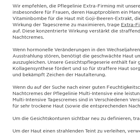
Wir empfehlen, die Pflegelinie Extra-Firming mit unse
insbesondere für Frauen, deren Hauptproblem ein Mangel
Vitaminbombe für die Haut mit Goji-Beeren-Extrakt, die
Wirkung der Tagescreme zu maximieren, trage
Extra-F
auf. Diese konzentrierte Wirkung verstärkt die straffe
Nachtcremes.
Wenn hormonelle Veränderungen in den Wechseljahren 
Ausstrahlung stören, benötigt die geschwächte Haut un
auszugleichen. Unsere Gesichtspflegeserie enthält fair
Kollagensynthese fördert und so für straffere Haut sorgt
und bekämpft Zeichen der Hautalterung.
Wenn du auf der Suche nach einer guten Feuchtigkeitscr
Nachtcremes der Pflegelinie Multi-Intensive eine leistu
Multi-Intensive Tagescremes sind in Verschiedenen Versi
für sehr trockene Haut (sowie die entsprechenden Nac
Um die Gesichtskonturen sichtbar neu zu definieren, tr
Um der Haut einen strahlenden Teint zu verleihen, ver