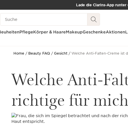
Lade die Clarins-App runter
WEITER ZUM INHALT
Such-Historie
ZUM FOOTER GEHEN
Neuheiten
Pflege
Körper & Haare
Makeup
Geschenke
Aktionen
L
Home
Beauty FAQ
Gesicht
Welche Anti-Falten-Creme ist di
Welche Anti-Fal
richtige für mic