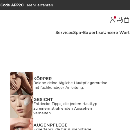
m
Code APP20
Mehr erfahren
Services
Spa-Expertise
Unsere Wert
KÖRPER
Belebe deine tägliche Hautpflegeroutine
mit fachkundiger Anleitung.
GESICHT
Entdecke
Tipps, die jedem Hauttyp
zu einem strahlenden Aussehen
verhelfen.
AUGENPFLEGE
Expertenguide für Augenpflege