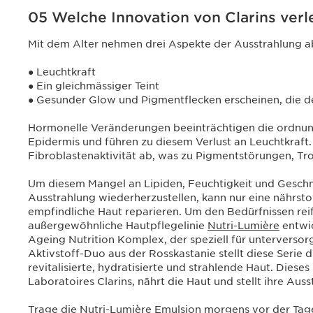
05 Welche Innovation von Clarins verl
Mit dem Alter nehmen drei Aspekte der Ausstrahlung a
● Leuchtkraft
● Ein gleichmässiger Teint
● Gesunder Glow und Pigmentflecken erscheinen, die den
Hormonelle Veränderungen beeinträchtigen die ordnu
Epidermis und führen zu diesem Verlust an Leuchtkraft
Fibroblastenaktivität ab, was zu Pigmentstörungen, Tro
Um diesem Mangel an Lipiden, Feuchtigkeit und Geschm
Ausstrahlung wiederherzustellen, kann nur eine nährstof
empfindliche Haut reparieren. Um den Bedürfnissen rei
außergewöhnliche Hautpflegelinie
Nutri-Lumière
entwic
Ageing Nutrition Komplex, der speziell für unterversor
Aktivstoff-Duo aus der Rosskastanie stellt diese Serie d
revitalisierte, hydratisierte und strahlende Haut. Dies
Laboratoires Clarins, nährt die Haut und stellt ihre Aus
Trage die
Nutri-Lumière Emulsion
morgens vor der
Tag