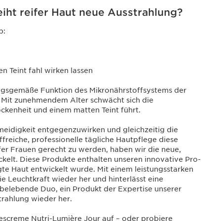
eiht reifer Haut neue Ausstrahlung?
b:
 Teint fahl wirken lassen
ngsgemäße Funktion des Mikronährstoffsystems der
. Mit zunehmendem Alter schwächt sich die
ckenheit und einem matten Teint führt.
eidigkeit entgegenzuwirken und gleichzeitig die
freiche, professionelle tägliche Hautpflege diese
fer Frauen gerecht zu werden, haben wir die neue,
kelt. Diese Produkte enthalten unseren innovative Pro-
gte Haut entwickelt wurde. Mit einem leistungsstarken
ie Leuchtkraft wieder her und hinterlässt eine
es belebende Duo, ein Produkt der Expertise unserer
strahlung wieder her.
escreme Nutri-Lumière Jour
auf – oder probiere