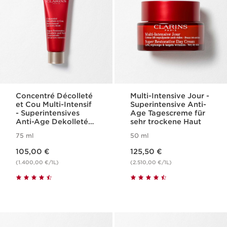
Concentré Décolleté
Multi-Intensive Jour -
et Cou Multi-Intensif
Superintensive Anti-
- Superintensives
Age Tagescreme für
Anti-Age Dekolleté-
sehr trockene Haut
und Halspflege-
75 ml
50 ml
Konzentrat
Aktueller Preis 105,00 €
Aktueller Preis 125,50 €
105,00 €
125,50 €
(1.400,00 €/1L)
(2.510,00 €/1L)