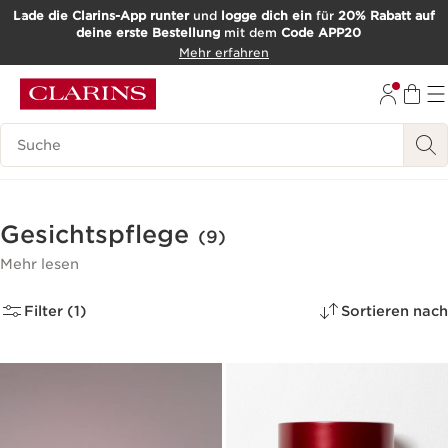
Lade die Clarins-App runter
und
logge dich ein
für
20% Rabatt auf
deine erste Bestellung
mit dem
Code APP20
WEITER ZUM INHALT
Mehr erfahren
ZUM FOOTER GEHEN
Such-Historie
Gesichtspflege
(9)
Mehr lesen
Filter (1)
Sortieren nach