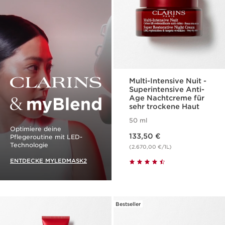
Multi-Intensive Nuit -
Superintensive Anti-
Age Nachtcreme für
sehr trockene Haut
50 ml
Clarins & myBlend
Optimiere deine
Aktueller Preis 133,50 €
133,50 €
Pflegeroutine mit LED-
Technologie
(2.670,00 €/1L)
ENTDECKE MYLEDMASK2
Bestseller