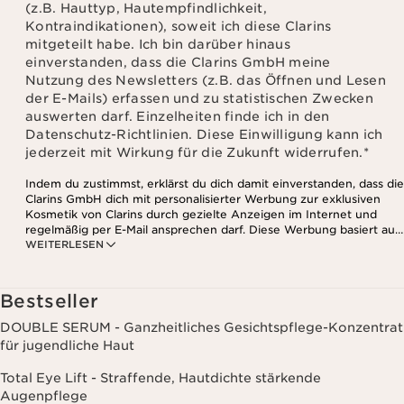
(z.B. Hauttyp, Hautempfindlichkeit,
Kontraindikationen), soweit ich diese Clarins
mitgeteilt habe. Ich bin darüber hinaus
einverstanden, dass die Clarins GmbH meine
Nutzung des Newsletters (z.B. das Öffnen und Lesen
der E-Mails) erfassen und zu statistischen Zwecken
auswerten darf. Einzelheiten finde ich in den
Datenschutz-Richtlinien. Diese Einwilligung kann ich
jederzeit mit Wirkung für die Zukunft widerrufen.
*
Indem du zustimmst, erklärst du dich damit einverstanden, dass die
Clarins GmbH dich mit personalisierter Werbung zur exklusiven
Kosmetik von Clarins durch gezielte Anzeigen im Internet und
regelmäßig per E-Mail ansprechen darf. Diese Werbung basiert auf
WEITERLESEN
den Daten, die bei deinem Kontakt mit Clarins anfallen,
einschließlich Angaben zu Beauty-Informationen (z.B. Hauttyp,
Hautempfindlichkeit, Kontraindikationen), soweit du diese Clarins
mitgeteilt hast. Außerdem stimmst du zu, dass die Clarins GmbH
Bestseller
dein Nutzungsverhalten im Zusammenhang mit dem Newsletter
(z.B. das Öffnen und Lesen der E-Mails) erfassen und zu
DOUBLE SERUM - Ganzheitliches Gesichtspflege-Konzentrat
statistischen Zwecken auswerten darf. Weitere Informationen
für jugendliche Haut
findest du in den Datenschutz-Richtlinien. Diese Einwilligung
kannst du jederzeit mit Wirkung für die Zukunft widerrufen.
Total Eye Lift - Straffende, Hautdichte stärkende
Augenpflege