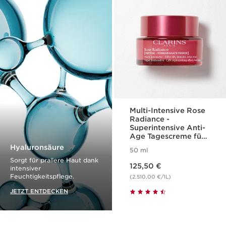
Multi-Intensive Rose
Radiance -
Superintensive Anti-
Age Tagescreme für
Lifting-Effekt,
Hyaluronsäure
50 ml
Hautdichte, mehr
Sorgt für prallere Haut dank
Aktueller Preis 125,50 €
Leuchtkraft
125,50 €
intensiver
Feuchtigkeitspflege.
(2.510,00 €/1L)
JETZT ENTDECKEN