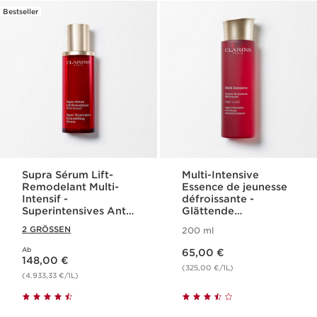
Bestseller
Supra Sérum Lift-
Multi-Intensive
Remodelant Multi-
Essence de jeunesse
Intensif -
défroissante -
Superintensives Anti-
Glättende
Age Pflegeserum für
Gesichtspflege-
2 GRÖSSEN
200 ml
anspruchsvolle Haut
Essenz
Aktueller Preis 65,00 €
Ab
Aktueller Preis 148,00 €
65,00 €
148,00 €
(325,00 €/1L)
(4.933,33 €/1L)