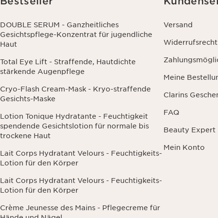
Bestseller
Kundense
Wirkung für 
DOUBLE SERUM - Ganzheitliches
Versand
Gesichtspflege-Konzentrat für jugendliche
Widerrufsrecht
Haut
Zahlungsmögli
Total Eye Lift - Straffende, Hautdichte
stärkende Augenpflege
Meine Bestellu
Cryo-Flash Cream-Mask - Kryo-straffende
Clarins Gesche
Gesichts-Maske
FAQ
Lotion Tonique Hydratante - Feuchtigkeit
spendende Gesichtslotion für normale bis
Beauty Expert
trockene Haut
Mein Konto
Lait Corps Hydratant Velours - Feuchtigkeits-
Lotion für den Körper
Lait Corps Hydratant Velours - Feuchtigkeits-
Lotion für den Körper
Crème Jeunesse des Mains - Pflegecreme für
Hände und Nägel