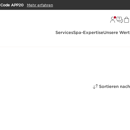
m
Code APP20
Mehr erfahren
Services
Spa-Expertise
Unsere Wert
Sortieren nach