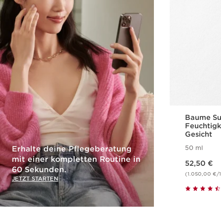
Baume Su
Feuchtigk
Gesicht
50 ml
Erhalte deine Pflegeberatung
Aktueller Preis 52,50 €
mit einer kompletten Routine in
52,50 €
60 Sekunden.
(1.050,00 €/1
JETZT STARTEN