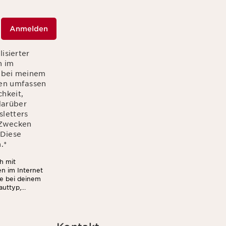
Anmelden
isierter
n im
r bei meinem
ten umfassen
hkeit,
 darüber
letters
n Zwecken
 Diese
.
*
h mit
en im Internet
ie bei deinem
auttyp,
Außerdem stimmst
wsletter (z.B.
 darf. Weitere
u jederzeit mit