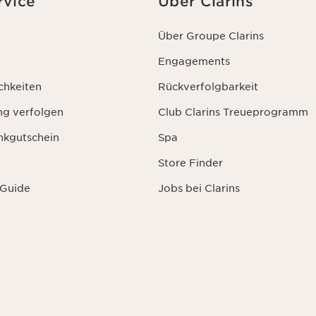
rvice
Über Clarins
die Zukunft widerrufen.
Über Groupe Clarins
Engagements
chkeiten
Rückverfolgbarkeit
ng verfolgen
Club Clarins Treueprogramm
nkgutschein
Spa
Store Finder
 Guide
Jobs bei Clarins