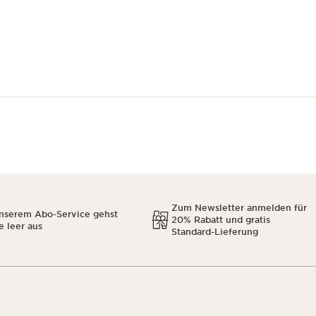
Zum Newsletter anmelden für
unserem Abo-Service gehst
20% Rabatt und gratis
e leer aus
Standard-Lieferung