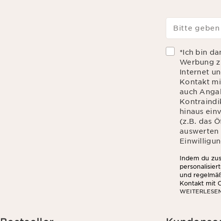
Bitte geben
*Ich bin d
Werbung zu
Internet u
Kontakt mi
auch Angab
Kontraindik
hinaus ein
(z.B. das 
auswerten d
Einwilligun
Indem du zust
personalisier
und regelmäß
Kontakt mit C
WEITERLESE
Hautempfindli
du zu, dass 
das Öffnen u
Informationen