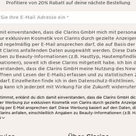
Profitiere von 20% Rabatt auf deine nächste Bestellung
 Sie Ihre E-Mail Adresse ein
*
amit einverstanden, dass die Clarins GmbH mich mit personal
r exklusiven Kosmetik von Clarins durch gezielte Anzeige
nd regelmäßig per E-Mail ansprechen darf, die auf Basis de
t Clarins anfallenden Daten ausgewählt werden. Diese Da
en zu Beauty-Informationen (z.B. Hauttyp, Hautempfindlic
ationen), soweit ich diese Clarins mitgeteilt habe. Ich bin
verstanden, dass die Clarins GmbH meine Nutzung des News
Öffnen und Lesen der E-Mails) erfassen und zu statistische
arf. Einzelheiten finde ich in den Datenschutz-Richtlinien.
g kann ich jederzeit mit Wirkung für die Zukunft widerrufen
immst, erklärst du dich damit einverstanden, dass die Clarins GmbH dic
ter Werbung zur exklusiven Kosmetik von Clarins durch gezielte Anzeig
ig per E-Mail ansprechen darf. Diese Werbung basiert auf den Daten, d
larins anfallen, einschließlich Angaben zu Beauty-Informationen (z.B. H
N
chkeit, Kontraindikationen), soweit du diese Clarins mitgeteilt hast. 
die Clarins GmbH dein Nutzungsverhalten im Zusammenhang mit dem Ne
nd Lesen der E-Mails) erfassen und zu statistischen Zwecken auswerten
 findest du in den Datenschutz-Richtlinien. Diese Einwilligung kannst d