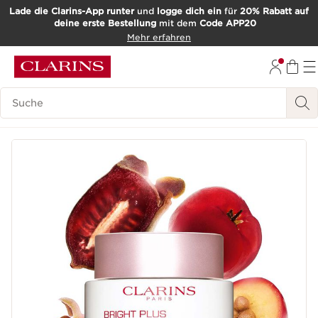
Lade die Clarins-App runter
und
logge dich ein
für
20% Rabatt auf
deine erste Bestellung
mit dem
Code APP20
WEITER ZUM INHALT
Mehr erfahren
ZUM FOOTER GEHEN
Such-Historie