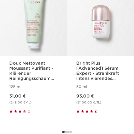
Doux Nettoyant
Bright Plus
Moussant Purifiant -
[Advanced] Sérum
Klärender
Expert - Strahlkraft
Reinigungsschaum
intensivierendes
für Mischhaut bis
Experten-Serum bei
125 ml
30 ml
ölige Haut
Pigmentflecken
Aktueller Preis 31,00 €
Aktueller Preis 93,00 €
31,00 €
93,00 €
(248,00 €/1L)
(3.100,00 €/1L)