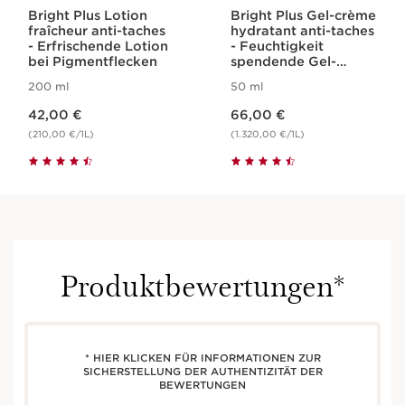
Bright Plus Lotion
Bright Plus Gel-crème
fraîcheur anti-taches
hydratant anti-taches
- Erfrischende Lotion
- Feuchtigkeit
bei Pigmentflecken
spendende Gel-
Creme bei
200 ml
50 ml
Pigmentflecken
Aktueller Preis 42,00 €
Aktueller Preis 66,00 €
42,00 €
66,00 €
(210,00 €/1L)
(1.320,00 €/1L)
Produktbewertungen*
* HIER KLICKEN FÜR INFORMATIONEN ZUR
SICHERSTELLUNG DER AUTHENTIZITÄT DER
BEWERTUNGEN