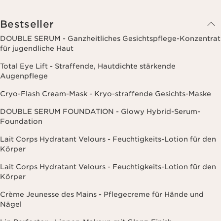
einschließlich Angaben zu Beauty-Informationen (z.B. Hauttyp,
Hautempfindlichkeit, Kontraindikationen), soweit du diese Clarins
mitgeteilt hast. Außerdem stimmst du zu, dass die Clarins GmbH
Bestseller
dein Nutzungsverhalten im Zusammenhang mit dem Newsletter
(z.B. das Öffnen und Lesen der E-Mails) erfassen und zu
DOUBLE SERUM - Ganzheitliches Gesichtspflege-Konzentrat
statistischen Zwecken auswerten darf. Weitere Informationen
für jugendliche Haut
findest du in den Datenschutz-Richtlinien. Diese Einwilligung
kannst du jederzeit mit Wirkung für die Zukunft widerrufen.
Total Eye Lift - Straffende, Hautdichte stärkende
Augenpflege
Cryo-Flash Cream-Mask - Kryo-straffende Gesichts-Maske
DOUBLE SERUM FOUNDATION - Glowy Hybrid-Serum-
Foundation
Lait Corps Hydratant Velours - Feuchtigkeits-Lotion für den
Körper
Lait Corps Hydratant Velours - Feuchtigkeits-Lotion für den
Körper
Crème Jeunesse des Mains - Pflegecreme für Hände und
Nägel