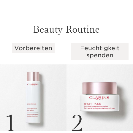
Beauty-Routine
Vorbereiten
Feuchtigkeit
WEITER ZUM INHALT
spenden
1
2