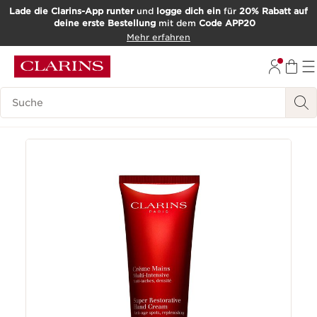
Lade die Clarins-App runter
und
logge dich ein
für
20% Rabatt auf
deine erste Bestellung
mit dem
Code APP20
WEITER ZUM INHALT
Mehr erfahren
ZUM FOOTER GEHEN
Such-Historie