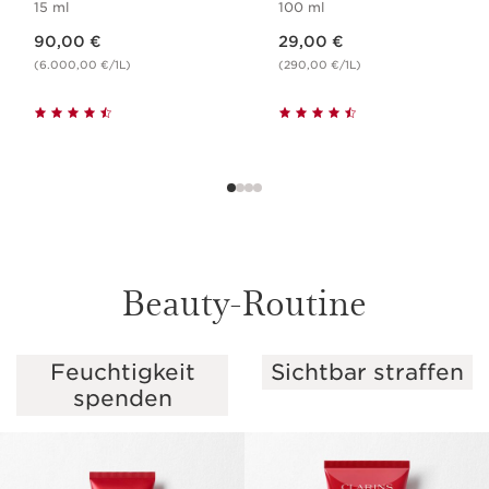
15 ml
100 ml
Aktueller Preis 90,00 €
Aktueller Preis 29,00 €
90,00 €
29,00 €
(6.000,00 €/1L)
(290,00 €/1L)
Beauty-Routine
Feuchtigkeit
Sichtbar straffen
WEITER ZUM INHALT
spenden