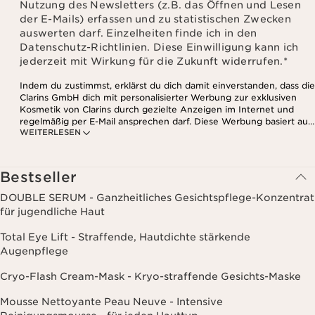
Nutzung des Newsletters (z.B. das Öffnen und Lesen
der E-Mails) erfassen und zu statistischen Zwecken
auswerten darf. Einzelheiten finde ich in den
Datenschutz-Richtlinien. Diese Einwilligung kann ich
jederzeit mit Wirkung für die Zukunft widerrufen.
*
Indem du zustimmst, erklärst du dich damit einverstanden, dass die
Clarins GmbH dich mit personalisierter Werbung zur exklusiven
Kosmetik von Clarins durch gezielte Anzeigen im Internet und
regelmäßig per E-Mail ansprechen darf. Diese Werbung basiert auf
WEITERLESEN
den Daten, die bei deinem Kontakt mit Clarins anfallen,
einschließlich Angaben zu Beauty-Informationen (z.B. Hauttyp,
Hautempfindlichkeit, Kontraindikationen), soweit du diese Clarins
mitgeteilt hast. Außerdem stimmst du zu, dass die Clarins GmbH
Bestseller
dein Nutzungsverhalten im Zusammenhang mit dem Newsletter
(z.B. das Öffnen und Lesen der E-Mails) erfassen und zu
DOUBLE SERUM - Ganzheitliches Gesichtspflege-Konzentrat
statistischen Zwecken auswerten darf. Weitere Informationen
für jugendliche Haut
findest du in den Datenschutz-Richtlinien. Diese Einwilligung
kannst du jederzeit mit Wirkung für die Zukunft widerrufen.
Total Eye Lift - Straffende, Hautdichte stärkende
Augenpflege
Cryo-Flash Cream-Mask - Kryo-straffende Gesichts-Maske
Mousse Nettoyante Peau Neuve - Intensive