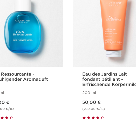
 Ressourçante -
Eau des Jardins Lait
uhigender Aromaduft
fondant pétillant -
Erfrischende Körpermil
ml
200 ml
Aktueller Preis 50,00 €
00 €
50,00 €
00 €/1L)
(250,00 €/1L)
Schnellansicht
Schnellansich