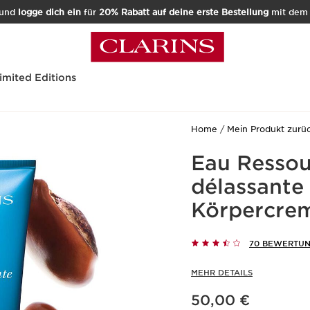
und
logge dich ein
für
20% Rabatt auf deine erste Bestellung
mit de
imited Editions
Home
Mein Produkt zurü
Eau Ressou
délassante
Körpercre
70 BEWERTU
MEHR DETAILS
Aktueller Preis 50,00 €
50,00 €