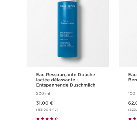
Eau Ressourçante Douche
Eau
lactée délassante -
Ber
Entspannende Duschmilch
200 ml
100 
Aktueller Preis 31,00 €
Aktueller Preis 62,00 €
31,00 €
62,
(155,00 €/1L)
(620,
Schnellansicht