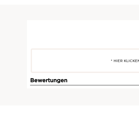
* HIER KLICK
Eau Ressourçante Crème veloutée délassante -