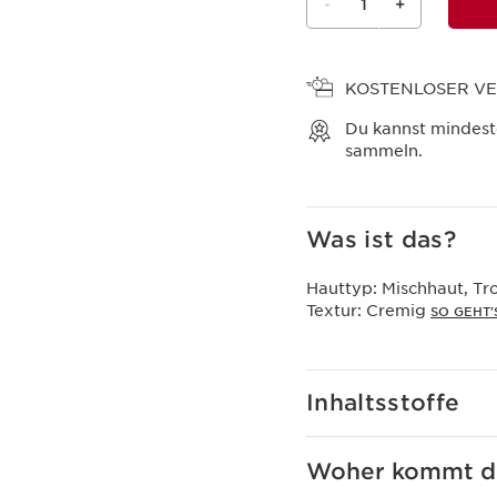
-
1
+
Warenkorb anzeigen
KOSTENLOSER V
Du kannst mindes
sammeln.
Was ist das?
Hauttyp:
Mischhaut, Tr
Textur:
Cremig
SO GEHT'
Inhaltsstoffe
Woher kommt de