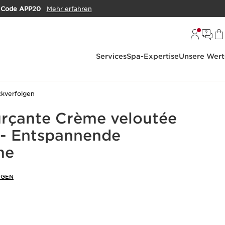
m
Code APP20
Mehr erfahren
Services
Spa-Expertise
Unsere Wert
ckverfolgen
rçante Crème veloutée
 - Entspannende
me
NGEN