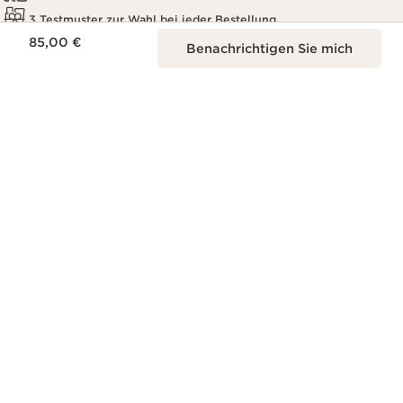
3 Testmuster zur Wahl bei jeder Bestellung
Aktueller Preis 85,00 €
85,00 €
Mit unserem Abo-Service gehst du nie leer aus
Benachrichtigen Sie mich
Zum Newsletter anmelden für 20% Rabatt und gratis Standard-
Lieferung
Zum Newsletter anmelden
Profitiere von 20% Rabatt auf deine nächste Bestellung
Bitte geben Sie Ihre E-Mail Adresse ein
*
Anmelden
*Ich bin damit einverstanden, dass die Clarins GmbH
mich mit personalisierter Werbung zur exklusiven
Kosmetik von Clarins durch gezielte Anzeigen im
Internet und regelmäßig per E-Mail ansprechen darf,