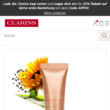
Lade die Clarins-App runter
und
logge dich ein
für
20% Rabatt auf
deine erste Bestellung
mit dem
Code APP20
WEITER ZUM INHALT
Mehr erfahren
ZUM FOOTER GEHEN
Such-Historie