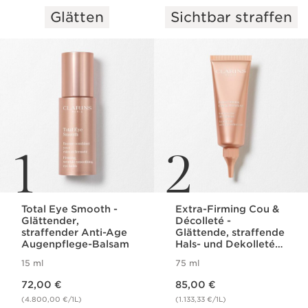
Glätten
Sichtbar straffen
WEITER ZUM INHALT
1
2
Total Eye Smooth -
Extra-Firming Cou &
Glättender,
Décolleté -
straffender Anti-Age
Glättende, straffende
Augenpflege-Balsam
Hals- und Dekolleté-
Pflege
15 ml
75 ml
Aktueller Preis 72,00 €
Aktueller Preis 85,00 €
72,00 €
85,00 €
(4.800,00 €/1L)
(1.133,33 €/1L)