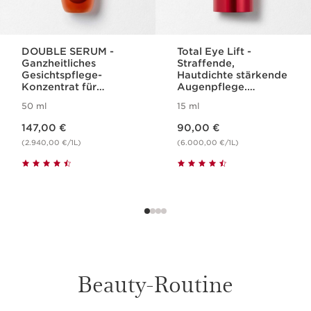
DOUBLE SERUM -
Total Eye Lift -
Ganzheitliches
Straffende,
Gesichtspflege-
Hautdichte stärkende
Konzentrat für
Augenpflege.
jugendliche Haut
Nachfüllbar.
50 ml
15 ml
Aktueller Preis 147,00 €
Aktueller Preis 90,00 €
147,00 €
90,00 €
(2.940,00 €/1L)
(6.000,00 €/1L)
Beauty-Routine