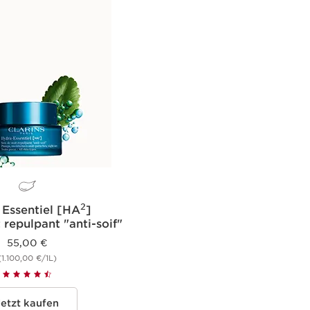
2
Essentiel [HA
]
 repulpant "anti-soif"
55,00 €
(1.100,00 €/1L)
Jetzt kaufen