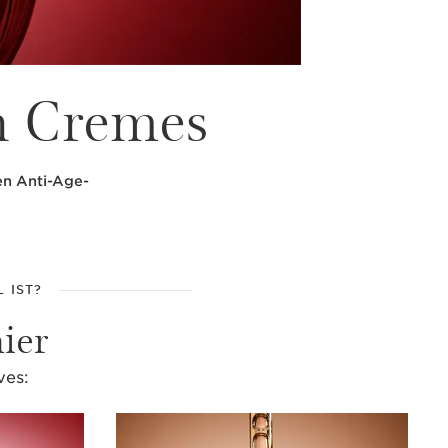
n Cremes
hen Anti-Age-
 IST?
ier
ves: