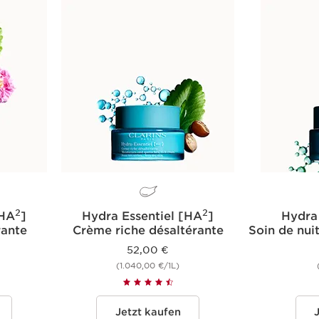
2
2
[HA
]
Hydra Essentiel [HA
]
Hydra 
rante
Crème riche désaltérante
Soin de nuit
52,00 €
(1.040,00 €/1L)
Jetzt kaufen