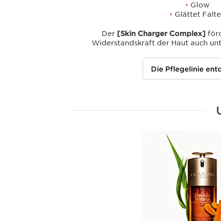
•
Glow
•
Glättet Falt
Der
[Skin Charger Complex]
förd
Widerstandskraft der Haut auch un
Die Pflegelinie en