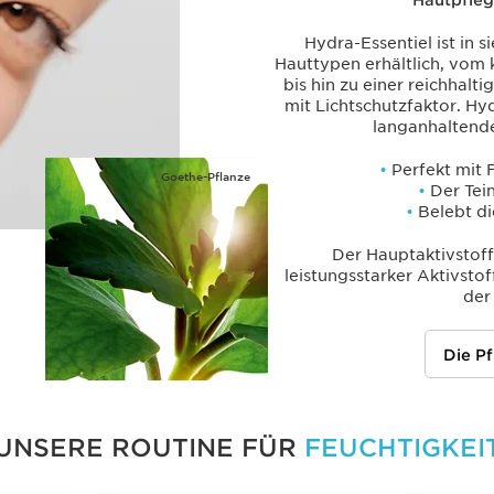
Hautpfleg
Hydra-Essentiel ist in 
Hauttypen erhältlich, vom 
bis hin zu einer reichhal
mit Lichtschutzfaktor. Hy
langanhaltend
•
Perfekt mit 
Goethe-Pflanze
•
Der Teint
•
Belebt di
Der Hauptaktivstoff
leistungsstarker Aktivsto
der
Die Pf
UNSERE ROUTINE FÜR
FEUCHTIGKEI