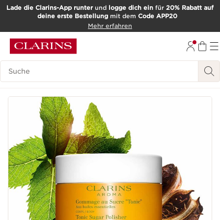
Lade die Clarins-App runter
und
logge dich ein
für
20% Rabatt auf
deine erste Bestellung
mit dem
Code APP20
WEITER ZUM INHALT
Mehr erfahren
ZUM FOOTER GEHEN
Such-Historie