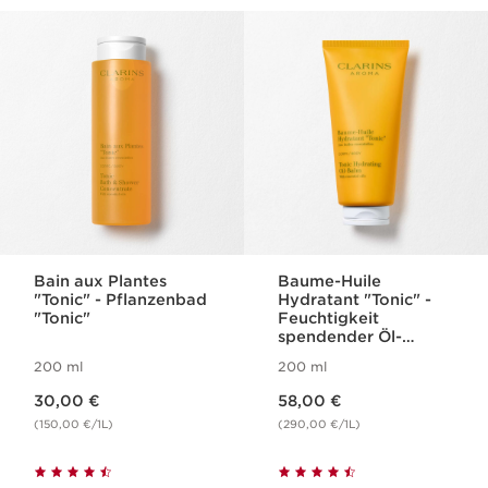
WEITER ZUM INHALT
Bain aux Plantes
Baume-Huile
"Tonic" - Pflanzenbad
Hydratant "Tonic" -
"Tonic"
Feuchtigkeit
spendender Öl-
Pflegebalsam für den
200 ml
200 ml
Körper
Aktueller Preis 30,00 €
Aktueller Preis 58,00 €
30,00 €
58,00 €
(150,00 €/1L)
(290,00 €/1L)