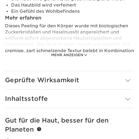
Das Hautbild wird verfeinert
Ein Gefühl des Wohlbefindens
Mehr erfahren
Dieses Peeling für den Körper wurde mit biologischen
Zuckerkristallen und Haselnussöl angereichert und
entfernt sofort abgestorbene Hautschüppchen und
Unreinheiten. Die Haut ist glatt, weich und genährt. Die
cremige, zart schmelzende Textur belebt in Kombination
MEHR ANZEIGEN
mit dem Duft der ätherischen Öle sofort und sorgt für
ein Gefühl des Wohlbefindens. Es enthält 99 %
Inhaltsstoffe natürlichen Ursprungs.
Geprüfte Wirksamkeit
Vorsichtsmaßnahme bei der Verwendung:
Mit Wasser abspülen.
Das Clarins Plus
Inhaltsstoffe
Die Produkte der Linie Clarins AROMA besitzen
reichhaltige Formeln, die im Schönheitsinstitut
entstanden, und die seit 1954 für ihre wohltuende
Gut für die Haut, besser für den
WEITER ZUM INHALT
Wirkung für Haut und Geist bekannt sind.
Planeten