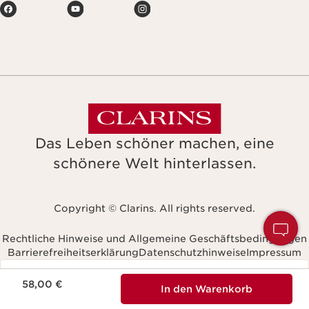
Das Leben schöner machen, eine
schönere Welt hinterlassen.
Copyright © Clarins. All rights reserved.
H
S
Rechtliche Hinweise und Allgemeine Geschäftsbedingungen
Barrierefreiheitserklärung
Datenschutzhinweise
Impressum
Navigates to
Deutschland
Aktueller Preis 58,00 €
58,00 €
In den Warenkorb