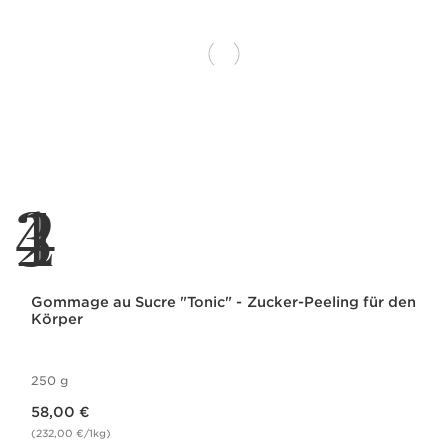
1
2
3
4
Gommage au Sucre "Tonic" - Zucker-Peeling für den
Körper
250 g
Aktueller Preis 58,00 €
58,00 €
(232,00 €/1kg)