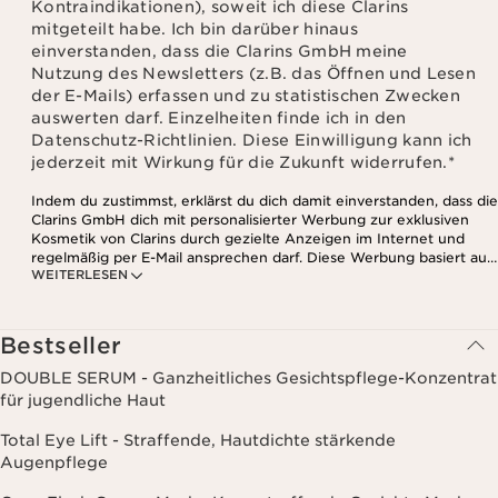
Kontraindikationen), soweit ich diese Clarins
mitgeteilt habe. Ich bin darüber hinaus
einverstanden, dass die Clarins GmbH meine
Nutzung des Newsletters (z.B. das Öffnen und Lesen
der E-Mails) erfassen und zu statistischen Zwecken
auswerten darf. Einzelheiten finde ich in den
Datenschutz-Richtlinien. Diese Einwilligung kann ich
jederzeit mit Wirkung für die Zukunft widerrufen.
*
Indem du zustimmst, erklärst du dich damit einverstanden, dass die
Clarins GmbH dich mit personalisierter Werbung zur exklusiven
Kosmetik von Clarins durch gezielte Anzeigen im Internet und
regelmäßig per E-Mail ansprechen darf. Diese Werbung basiert auf
WEITERLESEN
den Daten, die bei deinem Kontakt mit Clarins anfallen,
einschließlich Angaben zu Beauty-Informationen (z.B. Hauttyp,
Hautempfindlichkeit, Kontraindikationen), soweit du diese Clarins
mitgeteilt hast. Außerdem stimmst du zu, dass die Clarins GmbH
Bestseller
dein Nutzungsverhalten im Zusammenhang mit dem Newsletter
(z.B. das Öffnen und Lesen der E-Mails) erfassen und zu
DOUBLE SERUM - Ganzheitliches Gesichtspflege-Konzentrat
statistischen Zwecken auswerten darf. Weitere Informationen
für jugendliche Haut
findest du in den Datenschutz-Richtlinien. Diese Einwilligung
kannst du jederzeit mit Wirkung für die Zukunft widerrufen.
Total Eye Lift - Straffende, Hautdichte stärkende
Augenpflege