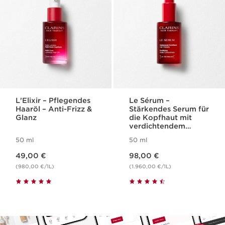
L'Elixir – Pflegendes
Le Sérum –
Haaröl – Anti-Frizz &
Stärkendes Serum für
Glanz
die Kopfhaut mit
verdichtendem
Effekt
50 ml
50 ml
Aktueller Preis 49,00 €
Aktueller Preis 98,00 €
49,00 €
98,00 €
(980,00 €/1L)
(1.960,00 €/1L)