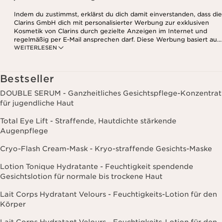
Indem du zustimmst, erklärst du dich damit einverstanden, dass die
Clarins GmbH dich mit personalisierter Werbung zur exklusiven
Kosmetik von Clarins durch gezielte Anzeigen im Internet und
regelmäßig per E-Mail ansprechen darf. Diese Werbung basiert auf
WEITERLESEN
den Daten, die bei deinem Kontakt mit Clarins anfallen,
einschließlich Angaben zu Beauty-Informationen (z.B. Hauttyp,
Hautempfindlichkeit, Kontraindikationen), soweit du diese Clarins
mitgeteilt hast. Außerdem stimmst du zu, dass die Clarins GmbH
Bestseller
dein Nutzungsverhalten im Zusammenhang mit dem Newsletter
(z.B. das Öffnen und Lesen der E-Mails) erfassen und zu
DOUBLE SERUM - Ganzheitliches Gesichtspflege-Konzentrat
statistischen Zwecken auswerten darf. Weitere Informationen
für jugendliche Haut
findest du in den Datenschutz-Richtlinien. Diese Einwilligung
kannst du jederzeit mit Wirkung für die Zukunft widerrufen.
Total Eye Lift - Straffende, Hautdichte stärkende
Augenpflege
Cryo-Flash Cream-Mask - Kryo-straffende Gesichts-Maske
Lotion Tonique Hydratante - Feuchtigkeit spendende
Gesichtslotion für normale bis trockene Haut
Lait Corps Hydratant Velours - Feuchtigkeits-Lotion für den
Körper