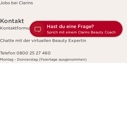
Jobs bei Clarins
Kontakt
H
Kontaktformular
S
Chatte mit der virtuellen Beauty Expertin
Telefon 0800 25 27 460
Montag - Donnerstag (Feiertage ausgenommen)
9:00 - 17:00 Uhr
Freitags
9:00 - 15:00 Uhr