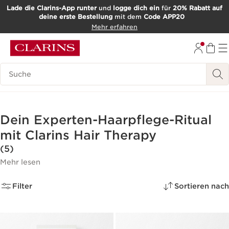
Lade die Clarins-App runter
und
logge dich ein
für
20% Rabatt auf
deine erste Bestellung
mit dem
Code APP20
WEITER ZUM INHALT
Mehr erfahren
ZUM FOOTER GEHEN
Such-Historie
Dein Experten-Haarpflege-Ritual
mit Clarins Hair Therapy
(5)
Mehr lesen
Filter
Sortieren nach