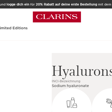
und
logge dich ein
für
20% Rabatt auf deine erste Bestellung
mit de
imited Editions
Hyaluron
INCI-Bezeichnung
Sodium hyaluronate