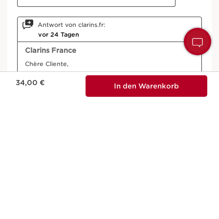
H
S
Aktueller Preis 34,00 €
34,00 €
In den Warenkorb