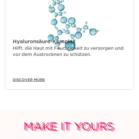
Hyaluronsäure-Komplex
Hilft, die Haut mit Feuchtigkeit zu versorgen und
vor dem Austrocknen zu schützen.
DISCOVER MORE
MAKE IT YOURS
MAKE IT YOURS
MAKE IT YOURS