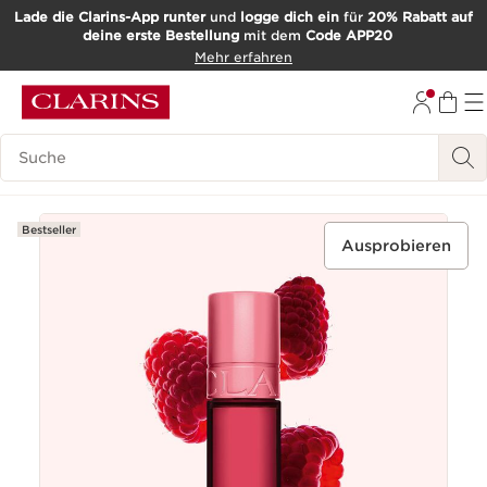
Lade die Clarins-App runter
und
logge dich ein
für
20% Rabatt auf
deine erste Bestellung
mit dem
Code APP20
WEITER ZUM INHALT
Mehr erfahren
ZUM FOOTER GEHEN
Such-Historie
Bestseller
Ausprobieren