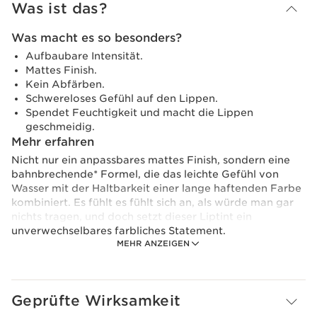
Was ist das?
Was macht es so besonders?
Aufbaubare Intensität.
Mattes Finish.
Kein Abfärben.
Schwereloses Gefühl auf den Lippen.
Spendet Feuchtigkeit und macht die Lippen
geschmeidig.
Mehr erfahren
Nicht nur ein anpassbares mattes Finish, sondern eine
bahnbrechende* Formel, die das leichte Gefühl von
Wasser mit der Haltbarkeit einer lange haftenden Farbe
kombiniert. Es fühlt es fühlt sich an, als würde man gar
nichts tragen, und doch setzt dieser Liptint ein
unverwechselbares farbliches Statement.
MEHR ANZEIGEN
Colour-locking Performance
Der [COLOR-TINT]-Complex hilft, die Farbe auf den
Lippen zu fixieren. Der Water Lip Stain bietet eine
Geprüfte Wirksamkeit
individuell anpassbare Farbintensität, die unglaublich
schwerelos auf den Lippen und widerstandsfähig ist und