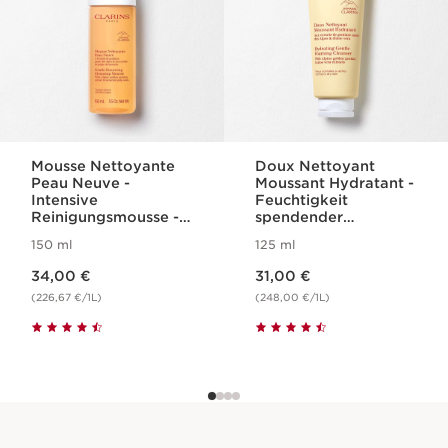
Mousse Nettoyante
Doux Nettoyant
Peau Neuve -
Moussant Hydratant -
Intensive
Feuchtigkeit
Reinigungsmousse -
spendender
für jeden Hauttyp
Reinigungsschaum
150 ml
125 ml
für normale bis
Aktueller Preis 34,00 €
Aktueller Preis 31,00 €
trockene Haut
34,00 €
31,00 €
(226,67 €/1L)
(248,00 €/1L)