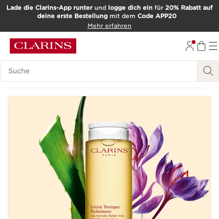
Lade die Clarins-App runter
und
logge dich ein
für
20% Rabatt auf
deine erste Bestellung
mit dem
Code APP20
WEITER ZUM INHALT
Mehr erfahren
ZUM FOOTER GEHEN
Such-Historie