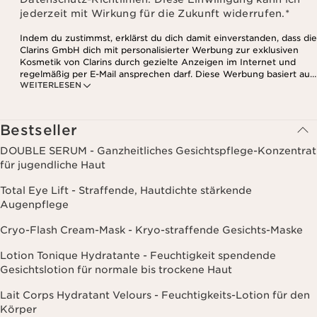
jederzeit mit Wirkung für die Zukunft widerrufen.
*
Indem du zustimmst, erklärst du dich damit einverstanden, dass die
Clarins GmbH dich mit personalisierter Werbung zur exklusiven
Kosmetik von Clarins durch gezielte Anzeigen im Internet und
regelmäßig per E-Mail ansprechen darf. Diese Werbung basiert auf
WEITERLESEN
den Daten, die bei deinem Kontakt mit Clarins anfallen,
einschließlich Angaben zu Beauty-Informationen (z.B. Hauttyp,
Hautempfindlichkeit, Kontraindikationen), soweit du diese Clarins
mitgeteilt hast. Außerdem stimmst du zu, dass die Clarins GmbH
Bestseller
dein Nutzungsverhalten im Zusammenhang mit dem Newsletter
(z.B. das Öffnen und Lesen der E-Mails) erfassen und zu
DOUBLE SERUM - Ganzheitliches Gesichtspflege-Konzentrat
statistischen Zwecken auswerten darf. Weitere Informationen
für jugendliche Haut
findest du in den Datenschutz-Richtlinien. Diese Einwilligung
kannst du jederzeit mit Wirkung für die Zukunft widerrufen.
Total Eye Lift - Straffende, Hautdichte stärkende
Augenpflege
Cryo-Flash Cream-Mask - Kryo-straffende Gesichts-Maske
Lotion Tonique Hydratante - Feuchtigkeit spendende
Gesichtslotion für normale bis trockene Haut
Lait Corps Hydratant Velours - Feuchtigkeits-Lotion für den
Körper