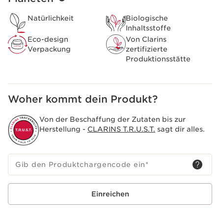
MIt Polyphenolen der Safranblüte und marinem Präbiom
unterstützt er dabei, das Gleichgewicht der
Natürlichkeit
Biologische
Hautmikrobiota zu bewahren.
Inhaltsstoffe
Das Clarins Plus
Eco-design
Von Clarins
Leichte, angenehme Gesichtslotion, die die Haut frisch
Verpackung
zertifizierte
aussehen lässt.
Produktionsstätte
Woher kommt dein Produkt?
Von der Beschaffung der Zutaten bis zur
Herstellung -
CLARINS T.R.U.S.T.
sagt dir alles.
Gib den Produktchargencode ein
*
Einreichen