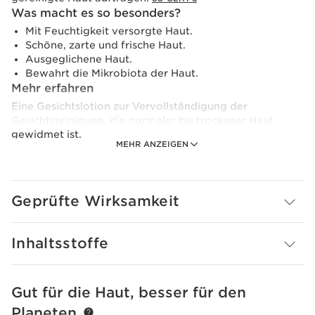
Was macht es so besonders?
Mit Feuchtigkeit versorgte Haut.
Schöne, zarte und frische Haut.
Ausgeglichene Haut.
Bewahrt die Mikrobiota der Haut.
Mehr erfahren
Eine Gesichtslotion zur Vervollständigung der
Gesichtsreinigung, die normaler bis trockener Haut
gewidmet ist.
MEHR ANZEIGEN
Mit Extrakten aus biologischer Aloe vera- und Feige, die
der Haut Feuchtigkeit spenden.
Diese Formel enthält außerdem den Clarins [Mikrobiote-
Complex], der Polyphenole der Safranblüte und
Geprüfte Wirksamkeit
marines Präbiom kombiniert, um das Gleichgewicht der
Hautmikrobiota zu erhalten.
Inhaltsstoffe
Erfrischende, leichte und angenehme Gesichtslotion.
Die Flasche ist dank einer Nachfüllpackung nachfüllbar.
Innovation
Gut für die Haut, besser für den
WEITER ZUM INHALT
Clarins [MICROBIOTE COMPLEX]
Planeten