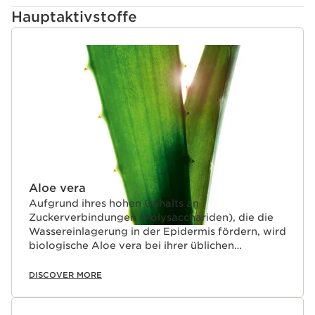
Hauptaktivstoffe
WEITER ZUM INHALT
Aloe vera
Aufgrund ihres hohen Gehalts an
Zuckerverbindungen (Polysacchariden), die die
Wassereinlagerung in der Epidermis fördern, wird
biologische Aloe vera bei ihrer üblichen
Anwendung wegen ihrer Feuchtigkeit
spendenden und beruhigenden Eigenschaften
DISCOVER MORE
sehr geschätzt.