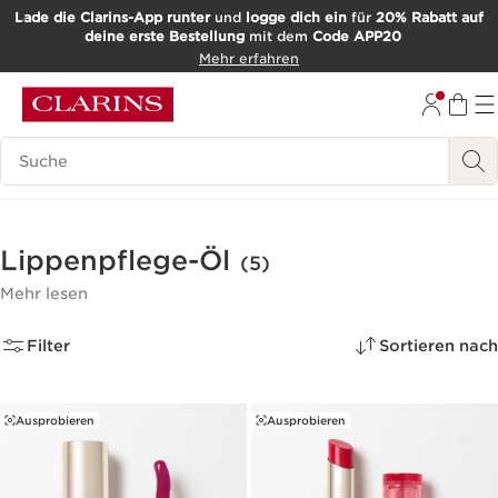
Lade die Clarins-App runter
und
logge dich ein
für
20% Rabatt auf
deine erste Bestellung
mit dem
Code APP20
WEITER ZUM INHALT
Mehr erfahren
ZUM FOOTER GEHEN
Such-Historie
Lippenpflege-Öl
(5)
Mehr lesen
Filter
Sortieren nach
Ausprobieren
Ausprobieren