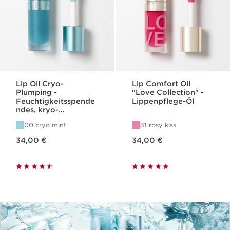
Lip Oil Cryo-
Lip Comfort Oil
Plumping -
"Love Collection" -
Feuchtigkeitsspende
Lippenpflege-Öl
ndes, kryo-
aufpolsterndes
00 cryo mint
31 rosy kiss
Lippenpflege-Öl
Aktueller Preis 34,00 €
Aktueller Preis 34,00 €
34,00 €
34,00 €