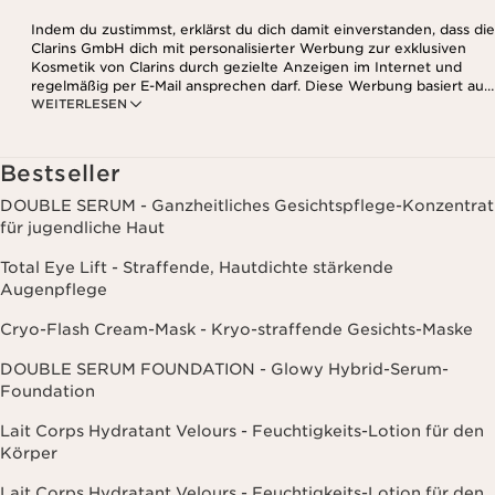
Indem du zustimmst, erklärst du dich damit einverstanden, dass die
Clarins GmbH dich mit personalisierter Werbung zur exklusiven
Kosmetik von Clarins durch gezielte Anzeigen im Internet und
regelmäßig per E-Mail ansprechen darf. Diese Werbung basiert auf
WEITERLESEN
den Daten, die bei deinem Kontakt mit Clarins anfallen,
einschließlich Angaben zu Beauty-Informationen (z.B. Hauttyp,
Hautempfindlichkeit, Kontraindikationen), soweit du diese Clarins
mitgeteilt hast. Außerdem stimmst du zu, dass die Clarins GmbH
Bestseller
dein Nutzungsverhalten im Zusammenhang mit dem Newsletter
(z.B. das Öffnen und Lesen der E-Mails) erfassen und zu
DOUBLE SERUM - Ganzheitliches Gesichtspflege-Konzentrat
statistischen Zwecken auswerten darf. Weitere Informationen
für jugendliche Haut
findest du in den Datenschutz-Richtlinien. Diese Einwilligung
kannst du jederzeit mit Wirkung für die Zukunft widerrufen.
Total Eye Lift - Straffende, Hautdichte stärkende
Augenpflege
Cryo-Flash Cream-Mask - Kryo-straffende Gesichts-Maske
DOUBLE SERUM FOUNDATION - Glowy Hybrid-Serum-
Foundation
Lait Corps Hydratant Velours - Feuchtigkeits-Lotion für den
Körper
Lait Corps Hydratant Velours - Feuchtigkeits-Lotion für den