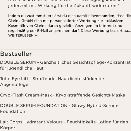
jederzeit mit Wirkung für die Zukunft widerrufen.
*
Indem du zustimmst, erklärst du dich damit einverstanden, dass die
Clarins GmbH dich mit personalisierter Werbung zur exklusiven
Kosmetik von Clarins durch gezielte Anzeigen im Internet und
regelmäßig per E-Mail ansprechen darf. Diese Werbung basiert auf
WEITERLESEN
den Daten, die bei deinem Kontakt mit Clarins anfallen,
einschließlich Angaben zu Beauty-Informationen (z.B. Hauttyp,
Hautempfindlichkeit, Kontraindikationen), soweit du diese Clarins
mitgeteilt hast. Außerdem stimmst du zu, dass die Clarins GmbH
Bestseller
dein Nutzungsverhalten im Zusammenhang mit dem Newsletter
(z.B. das Öffnen und Lesen der E-Mails) erfassen und zu
DOUBLE SERUM - Ganzheitliches Gesichtspflege-Konzentrat
statistischen Zwecken auswerten darf. Weitere Informationen
für jugendliche Haut
findest du in den Datenschutz-Richtlinien. Diese Einwilligung
kannst du jederzeit mit Wirkung für die Zukunft widerrufen.
Total Eye Lift - Straffende, Hautdichte stärkende
Augenpflege
Cryo-Flash Cream-Mask - Kryo-straffende Gesichts-Maske
DOUBLE SERUM FOUNDATION - Glowy Hybrid-Serum-
Foundation
Lait Corps Hydratant Velours - Feuchtigkeits-Lotion für den
Körper