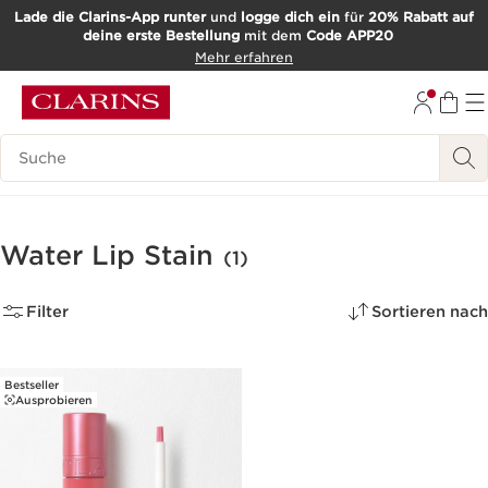
Lade die Clarins-App runter
und
logge dich ein
für
20% Rabatt auf
deine erste Bestellung
mit dem
Code APP20
WEITER ZUM INHALT
Mehr erfahren
ZUM FOOTER GEHEN
Such-Historie
Water Lip Stain
(1)
Filter
Sortieren nach
Bestseller
Ausprobieren