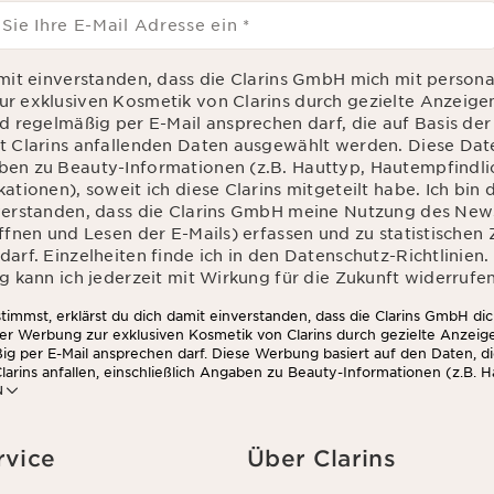
 Sie Ihre E-Mail Adresse ein
*
amit einverstanden, dass die Clarins GmbH mich mit personal
r exklusiven Kosmetik von Clarins durch gezielte Anzeige
nd regelmäßig per E-Mail ansprechen darf, die auf Basis de
t Clarins anfallenden Daten ausgewählt werden. Diese Da
en zu Beauty-Informationen (z.B. Hauttyp, Hautempfindlic
ationen), soweit ich diese Clarins mitgeteilt habe. Ich bin
verstanden, dass die Clarins GmbH meine Nutzung des News
Öffnen und Lesen der E-Mails) erfassen und zu statistische
arf. Einzelheiten finde ich in den Datenschutz-Richtlinien.
g kann ich jederzeit mit Wirkung für die Zukunft widerrufen
immst, erklärst du dich damit einverstanden, dass die Clarins GmbH dic
ter Werbung zur exklusiven Kosmetik von Clarins durch gezielte Anzeig
ig per E-Mail ansprechen darf. Diese Werbung basiert auf den Daten, d
larins anfallen, einschließlich Angaben zu Beauty-Informationen (z.B. H
N
chkeit, Kontraindikationen), soweit du diese Clarins mitgeteilt hast. 
die Clarins GmbH dein Nutzungsverhalten im Zusammenhang mit dem Ne
nd Lesen der E-Mails) erfassen und zu statistischen Zwecken auswerten
 findest du in den Datenschutz-Richtlinien. Diese Einwilligung kannst d
rvice
Über Clarins
die Zukunft widerrufen.