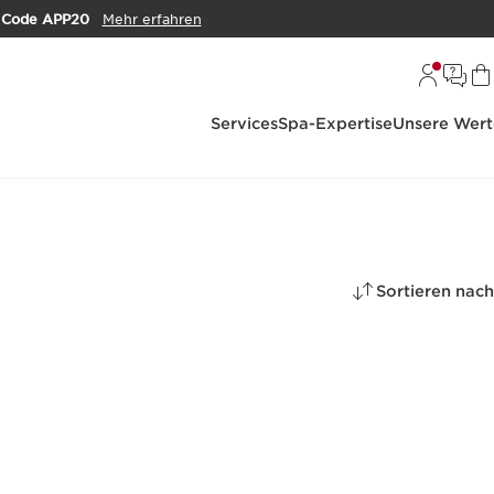
m
Code APP20
Mehr erfahren
Services
Spa-Expertise
Unsere Wert
Sortieren nach