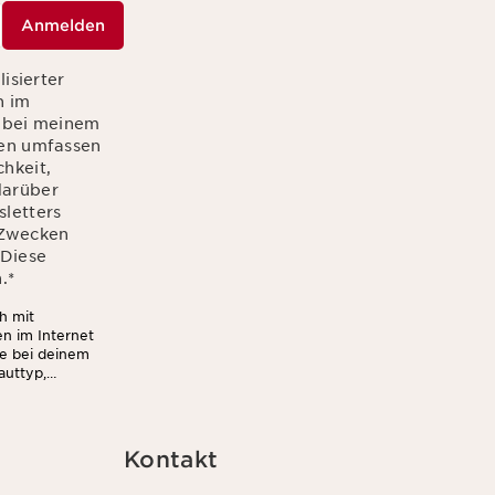
Anmelden
isierter
n im
r bei meinem
ten umfassen
hkeit,
 darüber
letters
n Zwecken
 Diese
.
*
h mit
en im Internet
ie bei deinem
auttyp,
Außerdem stimmst
wsletter (z.B.
 darf. Weitere
u jederzeit mit
Kontakt