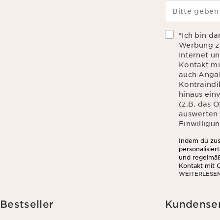
Bitte geben
*Ich bin d
Werbung zu
Internet u
Kontakt mi
auch Angab
Kontraindik
hinaus ein
(z.B. das 
auswerten d
Einwilligun
Indem du zust
personalisier
und regelmäß
Kontakt mit C
WEITERLESE
Hautempfindli
du zu, dass 
das Öffnen u
Informationen
Bestseller
Kundense
Wirkung für 