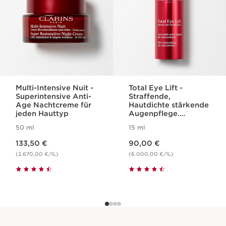
Multi-Intensive Nuit -
Total Eye Lift -
Superintensive Anti-
Straffende,
Age Nachtcreme für
Hautdichte stärkende
jeden Hauttyp
Augenpflege.
Nachfüllbar.
50 ml
15 ml
Aktueller Preis 133,50 €
Aktueller Preis 90,00 €
133,50 €
90,00 €
(2.670,00 €/1L)
(6.000,00 €/1L)