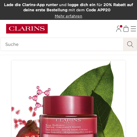
Lade die Clarins-App runter
und
logge dich ein
für
20% Rabatt auf
deine erste Bestellung
mit dem
Code APP20
WEITER ZUM INHALT
Mehr erfahren
ZUM FOOTER GEHEN
Such-Historie