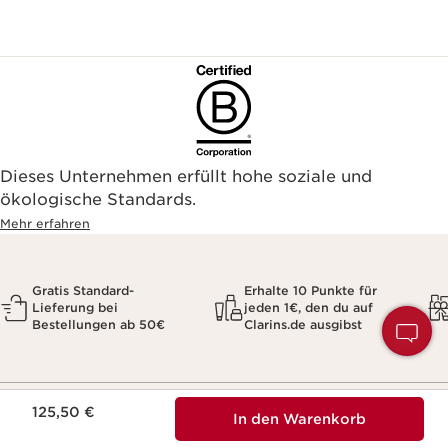
Dieses Unternehmen erfüllt hohe soziale und
ökologische Standards.
Mehr erfahren
Gratis Standard-
Erhalte 10 Punkte für
Lieferung bei
jeden 1€, den du auf
H
Bestellungen ab 50€
Clarins.de ausgibst
S
Aktueller Preis 125,50 €
125,50 €
In den Warenkorb
Zum Newsletter anmelden