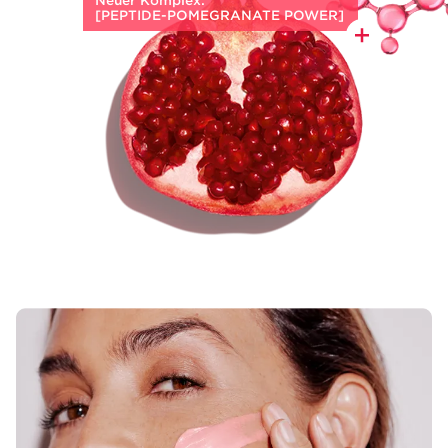
Neuer Komplex:
[PEPTIDE-⁠POMEGRANATE POWER]
Energie boostender
biologischer
Granatapfel-Extrakt
trifft
auf ein
exklusives Ausstrahlung
förderndes Peptid
, die durch hormonelle
Veränderungen bedingten Zeichen
der Hautalterung erscheinen gemildert.
Die Haut wirkt glatter, strahlender
und mit einem rosigen Glow.