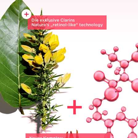
Die exklusive Clarins
Nature’s „retinol-⁠like“ technology
Biologischer Haronga-Extrakt
besitzt
die gleichen außergewöhnlichen Kräfte
wie Retinol**** und wirkt
als leistungsstarker Anti-Ageing-
Aktivstoff, während biologischer
Stechginster-Extrakt hilft, die Haut
zu stärken und Lifting-Effekt & Hautdichte
unterstützt.